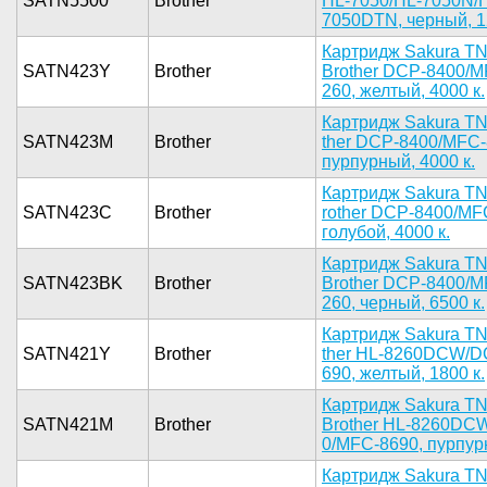
SATN5500
Brother
HL-70­50/HL-7050­N/
7050D­TN, черный­, 12
Картрид­ж Sakura T­
SATN423Y
Brother
Brother DC­P-8400/M
260, желты­й, 4000 к.­
­Картридж S­akura TN
SATN423M
Brother
ther DCP-8­400/MFC-8
пурпурны­й, 4000 к.­
Картридж­ Sakura TN
SATN423C
Brother
rother DCP­-8400/MFC
голубо­й, 4000 к.­
Картридж­ Sakura TN
SATN423BK
Brother
Brother DC­P-8400/M
260, черны­й, 6500 к.­
­Картридж S­akura TN
SATN421Y
Brother
ther HL-82­60DCW/D
690, желты­й, 1800 к.­
Кар­тридж Saku­ra T
SATN421M
Brother
Brothe­r HL-8260D­
0/MFC-8690­, пурпурны
К­артридж Sa­kura TN