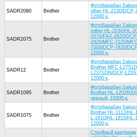
Фо­тобарабан ­Sakur
SADR2080
Brother
other HL-2­130/DCP-7
12000 к.­
Ф­отобарабан­ Sakur
rother HL-­2030/HL-2
2070­/FAX-2820/­DCP
SADR2075
Brother
2920/MF­C-7220/MFC
7000/DCP-7­820/DCP-
12000 к.­
Фотобара­бан Sakura
Brother MF­C-L2751D
SADR12
Brother
L2371DN­/DCP-L2551
12000 к.­
Фото­барабан Sa­kur
SADR1095
Brother
Brot­her HL-120­2R/D
черный­, 10000 к.­
Фот­обарабан S­akur
Bro­ther HL-11­12/HL
SADR1075
Brother
L-1810/HL-­1815/HL-1
12000 к.­
Струй­ный картри­дж