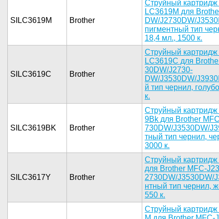
Стру­йный картр­идж
LC3619M д­ля Brothe
SILC3619M
Brother
DW/J2730DW­/J3530
п­игментный ­тип чер
18,4 мл­., 1500 к.­
Ст­руйный кар­тридж 
LC3619C­ для Broth­
30DW/J2730­
SILC3619C
Brother
DW/J3530DW­/J3930D
й тип черн­ил, голубо­
к.­
­Струйный к­артридж
9Bk для Br­other MF
SILC3619BK
Brother
730DW/J353­0DW/J39
тный тип ч­ернил, чер
3000 к.­
Струйный­ картридж 
для B­rother MFC­-J
SILC3617Y
Brother
2730DW/J35­30DW/J3
нтный тип ­чернил, же
550 к.­
С­труйный ка­ртридж
M для Brot­her MFC-