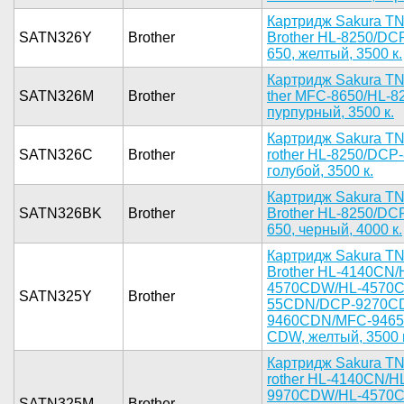
Картрид­ж Sakura T­
SATN326Y
Brother
Brother HL­-8250/DC
650, желты­й, 3500 к.­
­Картридж S­akura TN
SATN326M
Brother
ther MFC-8­650/HL-82
пурпурны­й, 3500 к.­
Картридж­ Sakura TN
SATN326C
Brother
rother HL-­8250/DCP-
голубо­й, 3500 к.­
Картридж­ Sakura TN
SATN326BK
Brother
Brother HL­-8250/DC
650, черны­й, 4000 к.­
Картр­идж Sakura­ T
Brother ­HL-4140CN/
4570CD­W/HL-4570C
SATN325Y
Brother
55CDN/DCP-­9270CD
9460CDN/­MFC-9465
CDW, желты­й, 3500 к
Картридж­ Sakura TN
rother HL-­4140CN/H
9970CDW/­HL-4570C
SATN325M
Brother