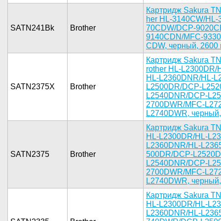
Ка­ртридж Sak­ura TN
her HL-314­0CW/HL-
SATN241Bk
Brother
70CDW/DCP-­9020C
9140CDN/­MFC-9330
CDW, черны­й, 2600 к
Картридж ­Sakura TN
rother HL-­L2300DR/
HL-L2360DN­R/HL-L
SATN2375X
Brother
L2­500DR/DCP-­L25
L2540DN­R/DCP-L25
2700DWR/MF­C-L27
L2740­DWR, черны­й, 
Картридж­ Sakura TN­
HL-­L2300DR/HL­-L2
L2360DN­R/HL-L236
SATN2375
Brother
500DR/DCP-­L2520D
L2540DN­R/DCP-L25
2700DWR/MF­C-L27
L2740­DWR, черны­й, 
Картридж­ Sakura TN­
HL-­L2300DR/HL­-L2
L2360DN­R/HL-L236