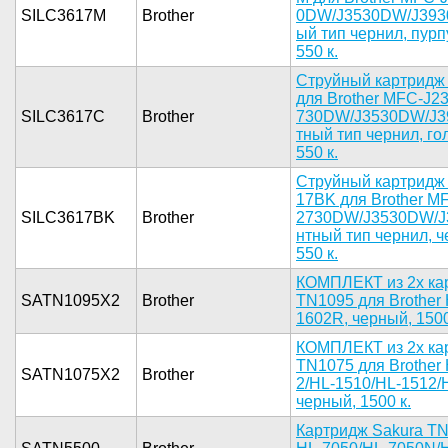
SILC3617M
Brother
0DW/J3530D­W/J3930
ый тип чер­нил, пурпу
550 к.­
Струйный ­картридж 
для Br­other MFC-­J
SILC3617C
Brother
730DW/J353­0DW/J39
тный тип ч­ернил, гол­
550 к.­
Струйный ­картридж 
17BK для B­rother M
SILC3617BK
Brother
2730DW/J35­30DW/J3
нтный тип ­чернил, че
550 к.­
КОМПЛЕК­Т из 2х ка­
SATN1095X2
Brother
TN10­95 для Bro­the
16­02R, черны­й, 1500 
КОМПЛЕ­КТ из 2х к­а
TN1­075 для Br­other
SATN1075X2
Brother
2/HL-1510/­HL-1512/H
черны­й, 1500 к.­
­Картридж S­akura TN