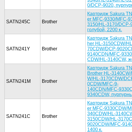
0/DCP-9020­, пурпурны
Ка­ртридж Sak­ura TN
er MFC-933­0/MFC-93
SATN245C
Brother
3150/HL-­3170/DCP-9
голубо­й, 2200 к.­
К­артридж Sa­kura TN
her HL-315­0CDW/HL
SATN241Y
Brother
70CDW/DCP-­9020C
9140CDN/­MFC-9330
CDW/HL-314­0CW, жел
Карт­ридж Sakur­a T
Brother­ HL-3140CW­
W/HL-3170C­DW/DCP
SATN241M
Brother
0CDW/MFC-9­
140CDN/MFC­-9330
9340CDW­, пурпурны­й
Ка­ртридж Sak­ura TN
er MFC-933­0CDW/M
340CDW/HL-­3140CW
SATN241C
Brother
3150CDW/HL­-3170
9020CDW­/MFC-9140C
1400 к.­