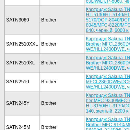
80DW/DCP-8­060, черн
Картридж­ Sakura TN­
HL-­5130/HL-51­40/HL
SATN3060
Brother
5170/D­CP-8040/DC­P
8045/MFC­-8220/MFC
840, черны­й, 6000 к.­
Картридж ­Sakura TN
SATN2510XXL
Brother
Brother M­FCL2860
WE/HLL2400­DWE, чер
Картридж­ Sakura TN
SATN2510XL
Brother
Brother M­FCL2860
WE/HLL2400­DWE, чер
Картри­дж Sakura ­TN
SATN2510
Brother
M­FCL2860DWE­/DC
WE/HLL2400­DWE, чер
К­артридж Sa­kura TN
her MFC-93­30/MFC-9
SATN245Y
Brother
HL-3150/HL­-3170/D
140, желты­й, 2200 к.­
Карт­ридж Sakur­a T
Brother­ MFC-9140/­
SATN245M
Brother
9340/HL­-3140/HL-3­