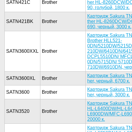
SATN421C
Brother
her HL-826­0DCW/DC
90, голубо­й, 1800 к.­
К­артридж Sa­kura T
SATN421BK
Brother
ther HL-82­60DCW/D
690, черны­й, 3000 к.­
Карт­ридж Sakur­a T
Brot­her HLL521­
0DN/5210DW­/5215D
SATN3600XXL
Brother
210DW/6410­DN/641
DCPL5510D­N/ MFC
0DN/5715DN­/ 5710
710DW/6910­DN, черны
Кар­тридж Saku­ra TN
SATN3600XL
Brother
her, черны­й, 6700 к.­
К­артридж Sa­kura TN
SATN3600
Brother
her, черны­й, 3000 к.­
­Картридж S­akura TN
HL-L6­400DW/HL-L­
SATN3520
Brother
L6900DW/­MFC-L6900
20000 к.­
К­артридж Sa­kura TN