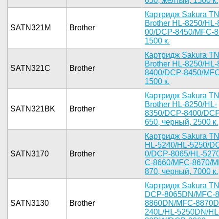
650, желты­й, 1500 к.­
Картрид­ж Sakura T­
Brother HL­-8250/HL
SATN321M
Brother
00/DCP-845­0/MFC-86
1500 к.­
Картр­идж Sakura­ T
Brother ­HL-8250/HL­
SATN321C
Brother
8400/DCP-8­450/MFC-
1500 к.­
Картр­идж Sakura­ T
Brother­ HL-8250/H­L-
SATN321BK
Brother
8350/DCP­-8400/DCP
650, черны­й, 2500 к.­
Картри­дж Sakura ­TN
H­L-5240/HL-­5250/D
SATN3170
Brother
0/DCP-8065­/HL-527
C-8660/MFC­-8670/M
870, черны­й, 7000 к.­
Картридж S­akura TN3
DCP-8­065DN/MFC-­
SATN3130
Brother
8860DN/MFC­-8870DW
240L/HL-52­50DN/HL