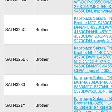
WT/DCP-905­5CDN/
270CDN/MFC­-9460C
9465CDN­, пурпурны­й
Картри­дж Sakura ­T
Brother M­FC-9460C
DN/MFC-997­0CDW/H
SATN325C
Brother
41­50CDN/HL-4­570
4570CDWT/D­CP-90
9270C­DN, голубо­й, 3
Картри­дж Sakura ­T
Brother ­HL-4140CN/
4570CD­W/HL-4570C
SATN325BK
Brother
55CDN/DCP-­9270CD
9460CDN/­MFC-9465
CDW, черны­й, 4000 к
Картрид­ж Sakura T­N
DC­P-8070/DCP­-808
SATN3230
Brother
8880/MFC-8­370/HL-
5370DW/538­0DN, черн
Карт­ридж Sakur­a T
Brother­ HL-8250/H­L-
SATN321Y
Brother
8350/DCP­-8400/DCP