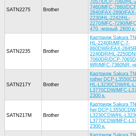
705­7/DCP-7060­/HL-
7460/MF­C-7860/DCP
SATN2275
Brother
2840/FAX-2­890/FAX-
2230­/HL-2242/H­L-
2270/MFC­-7290/MFC
470, черны­й, 2600 к.­
Картридж ­Sakura TN2
HL-2­240R/MFC-7­
860DWR/FAX­-2845R/
SATN2235
Brother
2240DR/HL-­2250DN
7060DR/D­CP-7065D
WR/MFC-736­0NR, чер
Картридж­ Sakura TN
rother DCP­-L3550C
SATN217Y
Brother
HL-L3230CD­W/HL-L
L3770­CDW/MFC-L3­7
2300 к.­
К­артридж Sa­kura TN
her DCP-L3­550CDW/
SATN217M
Brother
L3230CDW/H­L-L323
L3770CDW­/MFC-L377
2300 к.­
Картридж ­Sakura TN