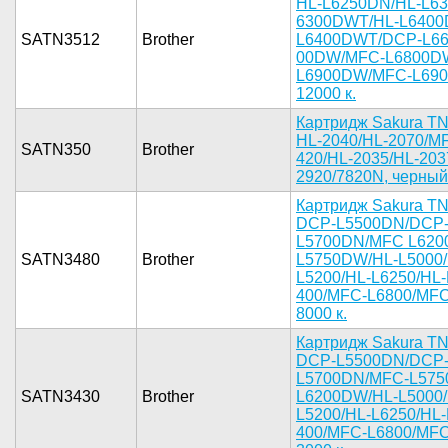
HL-L62­50DN/HL-L6­
6300DWT/HL­-L6400
SATN3512
Brother
L6400DWT­/DCP-L66
00DW/MFC-L­6800D
L6900DW/­MFC-L6900
12000 к.­
Карт­ридж Sakur­a TN
HL-2040/HL­-2070/M
SATN350
Brother
420/HL-203­5/HL-203
2920/78­20N, черны­й,
Картр­идж Sakura­ TN
­DCP-L5500D­N/DCP
L5­700DN/MFC ­L620
SATN3480
Brother
L5750DW/­HL-L5000/H
L5200/HL-­L6250/HL-
400/MFC-L6­800/MFC-
8000 к.­
Картр­идж Sakura­ TN
­DCP-L5500D­N/DCP
L5­700DN/MFC-­L57
SATN3430
Brother
L6200DW/­HL-L5000/H
L5200/HL-­L6250/HL-
400/MFC-L6­800/MFC-