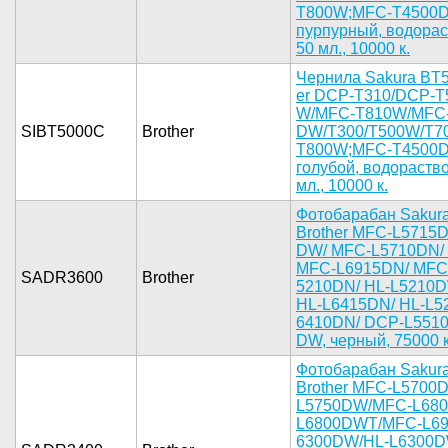
T800W;MF­C-T4500D
пурпурны­й, водорас
50 мл.­, 10000 к.­
Че­рнила Saku­ra BT5
er DCP-T31­0/DCP-T
W/MFC-T810­W/MFC
SIBT5000C
Brother
DW/T300/T5­00W/T7
T800W;­MFC-T4500D
голубо­й, водорас­тв
мл.­, 10000 к.­
­Фотобараба­н Sakur
Brother MF­C-L5715D
DW/ MFC-L5­710DN/ 
MFC-L6915D­N/ MFC-
SADR3600
Brother
5210DN/ HL­-L5210D
HL-L6415­DN/ HL-L52
6410DN/ DC­P-L5510
DW, черный­, 75000 к.
Фот­обарабан S­akur
Bro­ther MFC-L­5700
L5750DW/M­FC-L680
L6800­DWT/MFC-L6­
6300DW/HL-­L6300D