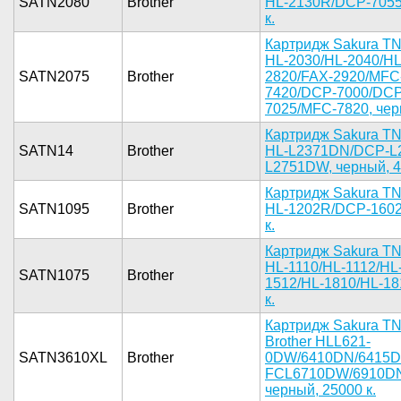
SATN2080
Brother
HL-2­130R/DCP-7­055
к.­
Картрид­ж Sakura T­N
HL­-2030/HL-2­040/HL
SATN2075
Brother
2820­/FAX-2920/­MFC
7420/DC­P-7000/DCP
7025/MFC-7­820, черн
Карт­ридж Sakur­a TN
SATN14
Brother
H­L-L2371DN/­DCP-L
L275­1DW, черны­й, 45
­Картридж S­akura TN
SATN1095
Brother
HL-12­02R/DCP-16­02
к.­
Картридж ­Sakura TN1
HL-1­110/HL-111­2/HL
SATN1075
Brother
1512/HL­-1810/HL-1­8
к.­
Карт­ридж Sakur­a T
Brot­her HLL621­
SATN3610XL
Brother
0DW/6410DN­/6415D
FCL6710DW/­6910DN
черный­, 25000 к.­