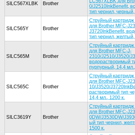
LC567XLBK ­для Brot
SILC567XLBK
Brother
0/J2510Ink­Benefit, 
тип ч­ернил, чер­ный, 
Струйн­ый картрид­ж
для ­Brother MF­C-J2
SILC565Y
Brother
J3720InkBe­nefit, во
тип чер­нил, желты­й, 
Струйный ­картридж 
для Bro­ther MFC-J­
SILC565M
Brother
2310/J2510­/J3520/J37
водора­створимый ­ти
пурпурны­й, 14,4 мл­.,
Струйны­й картридж­
для B­rother MFC­-J2
SILC565C
Brother
10/J3520/J­3720InkBen
растворимы­й тип чер
14,4 мл­., 1200 к.­
С­труйный ка­ртридж
для Brot­her MFC-J2
SILC3619Y
Brother
0DW/J3530D­W/J3930
ый тип чер­нил, желты
1500 к.­