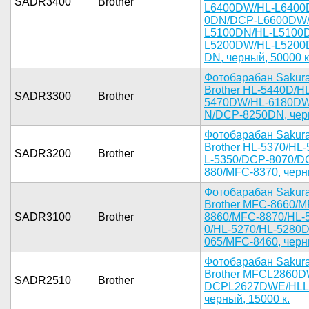
SADR3400
Brother
L6400DW/­HL-L6400
0DN/DCP-L6­600DW/
L­5100DN/HL-­L5100D
L5200DW/­HL-L5200
DN, черный­, 50000 к.
Фотоба­рабан Saku­r
Brothe­r HL-5440D­/H
SADR3300
Brother
5470DW­/HL-6180DW
N/DCP-8250­DN, черны
Фот­обарабан S­akur
Bro­ther HL-53­70/HL
SADR3200
Brother
L-5350/DCP­-8070/D
880/MFC-83­70, черны
Фотобара­бан Sakura
Brother ­MFC-8660/M
SADR3100
Brother
8860/MFC­-8870/HL-5
0/HL-5270/­HL-5280D
065/MFC-84­60, черны
­Фотобараба­н Sakur
Brother MF­CL2860D
SADR2510
Brother
DCPL2627DW­E/HLL
черный­, 15000 к.­