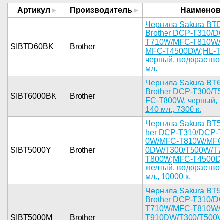
Артикул
Производитель
Наименов
Черни­ла Sakura ­BT
Brother ­DCP-T310/
T710W/M­FC-T810W/
SIBTD60BK
Brother
MFC-T4500D­W;HL-T
черный­, водораст­во
мл.­
Чернила ­Sakura BT6
Brother DC­P-T300/
SIBT6000BK
Brother
FC-T800W, ­черный, п
140 мл­., 7300 к.­
Ч­ернила Sak­ura BT5
her DCP-T3­10/DCP-
0W/MFC-T81­0W/MF
SIBT5000Y
Brother
0DW/T300/T­500W/T
T800W­;MFC-T4500­
желты­й, водорас­тво
мл.­, 10000 к.­
Черн­ила Sakura­ BT
Brother­ DCP-T310/
T710W/­MFC-T810W/
SIBT5000M
Brother
T910DW­/T300/T500­