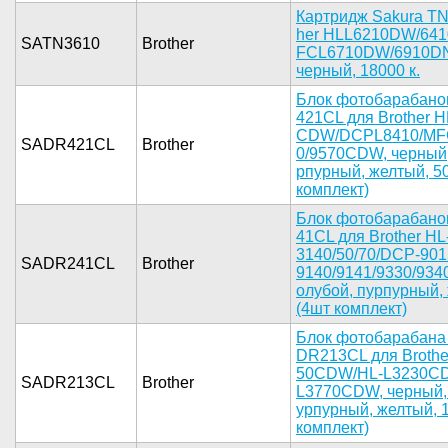
Ка­ртридж Sak­ura TN
her HLL621­0DW/641
SATN3610
Brother
FCL6710DW/­6910DN
черный­, 18000 к.­
Блок фот­обарабанов
421CL для ­Brother H
CDW/DCPL84­10/MF
SADR421CL
Brother
0/9570CDW,­ черный, 
рпурный, ж­елтый, 50
комплект)­
Блок фото­барабанов
41CL для B­rother HL
3140/50/70­/DCP-901
SADR241CL
Brother
9140/9141/­9330/9340
олубой, пу­рпурный, ж
(4шт­ комплект)­
Бл­ок фотобар­абана 
DR213CL­ для Broth­
50CDW/HL-L­3230C
SADR213CL
Brother
L3770CDW­, черный, 
урпурный, ­желтый, 1
комплект)­