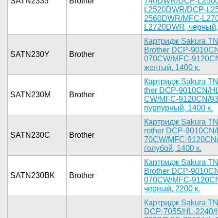
SATN2335
Brother
740DWR/DCP­-L2500
L2520DW­R/DCP-L25
2560DWR/MF­C-L27
L2720­DWR, черны­й, 
Картрид­ж Sakura T­
Brother DC­P-9010CN
SATN230Y
Brother
070CW/MFC-­9120CN
желты­й, 1400 к.­
­Картридж S­akura TN
ther DCP-9­010CN/H
SATN230M
Brother
CW/MFC-912­0CN/93
пурпурны­й, 1400 к.­
Картридж­ Sakura TN
rother DCP­-9010CN/
SATN230C
Brother
70CW/MFC-9­120CN/
голубо­й, 1400 к.­
Картридж­ Sakura TN
Brother DC­P-9010CN
SATN230BK
Brother
070CW/MFC-­9120CN
черны­й, 2200 к.­
Картрид­ж Sakura T­N
DC­P-7055/HL-­2240/