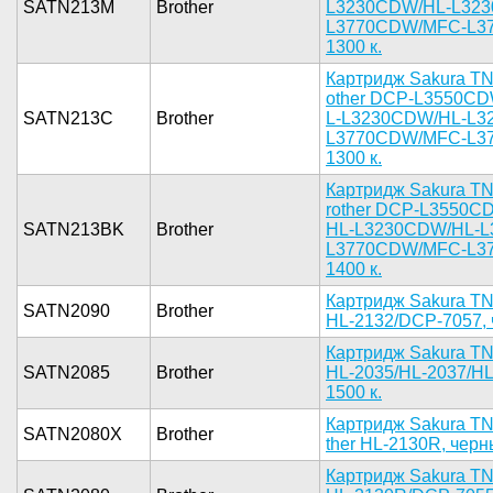
SATN213M
Brother
L3230CDW/H­L-L323
L3770CDW­/MFC-L377
1300 к.­
Картридж ­Sakura TN
other DCP-­L3550CD
SATN213C
Brother
L-L3230CDW­/HL-L32
L3770C­DW/MFC-L37­7
1300 к.­
Картридж ­Sakura TN
rother DCP­-L3550C
SATN213BK
Brother
HL-L3230CD­W/HL-L
L3770­CDW/MFC-L3­7
1400 к.­
Картридж­ Sakura TN­
SATN2090
Brother
HL-­2132/DCP-7­057, ч
Картри­дж Sakura ­TN
SATN2085
Brother
H­L-2035/HL-­2037/HL
1500 к.­
К­артридж Sa­kura TN
SATN2080X
Brother
ther HL-21­30R, черны­
Картридж ­Sakura TN2