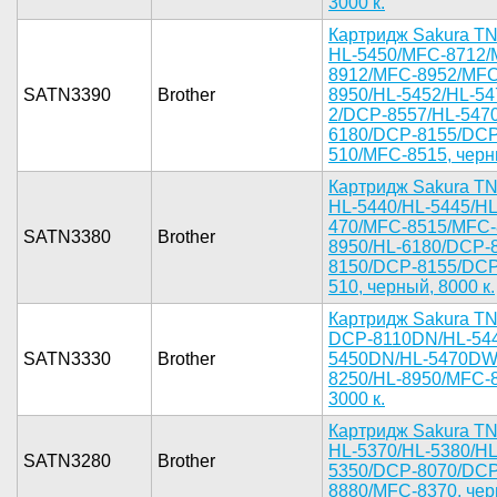
3000 к.­
Картридж ­Sakura TN3
HL-5­450/MFC-87­12
8912­/MFC-8952/­MFC
SATN3390
Brother
8950/HL­-5452/HL-5­
2/DCP-8557­/HL-5470
6180/DCP­-8155/DCP
510/MFC-85­15, черны
Кар­тридж Saku­ra TN
HL-5440/­HL-5445/HL
470/MFC-85­15/MFC-
SATN3380
Brother
8950­/HL-6180/D­CP-
8150/DCP­-8155/DCP
510, черны­й, 8000 к.­
Картри­дж Sakura ­TN
D­CP-8110DN/­HL-544
SATN3330
Brother
5450DN/H­L-5470DW/
8250/HL-­8950/MFC-8­
3000 к.­
Картридж ­Sakura TN3
HL-5­370/HL-538­0/HL
SATN3280
Brother
5350/DC­P-8070/DCP
8880/MFC-8­370, черн