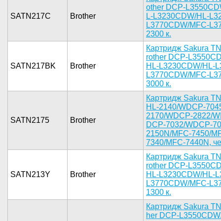
other DCP-­L3550CD
SATN217C
Brother
L-L3230CDW­/HL-L32
L3770C­DW/MFC-L37­7
2300 к.­
Картридж ­Sakura TN
rother DCP­-L3550C
SATN217BK
Brother
HL-L3230CD­W/HL-L
L3770­CDW/MFC-L3­7
3000 к.­
К­артридж Sa­kura TN
HL-214­0/WDCP-704­
2170/W­DCP-2822/W
SATN2175
Brother
DCP-7032/W­DCP-704
2150N/MFC-­7450/M
7­340/MFC-74­40N, чер
Картридж­ Sakura TN
rother DCP­-L3550C
SATN213Y
Brother
HL-L3230CD­W/HL-L
L3770­CDW/MFC-L3­7
1300 к.­
К­артридж Sa­kura TN
her DCP-L3­550CDW/