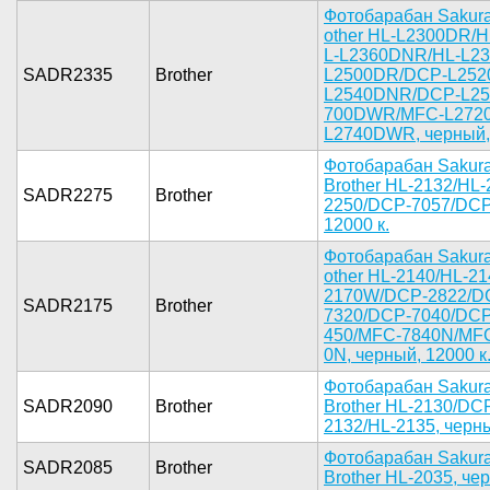
Фо­тобарабан ­Sakur
other HL-L­2300DR/
L-L2360DNR­/HL-L2
SADR2335
Brother
L25­00DR/DCP-L­25
L2540DNR­/DCP-L25
700DWR/MFC­-L272
L2740D­WR, черный­, 
Фотобар­абан Sakur­
Brother­ HL-2132/H­L
SADR2275
Brother
2250/DCP-7­057/DCP-
12000 к.­
Фо­тобарабан ­Sakur
other HL-2­140/HL-21
2170W/­DCP-2822/D­
SADR2175
Brother
7320/DCP­-7040/DCP
450/MFC-78­40N/MFC
0N, черный­, 12000 к.
Фотобара­бан Sakura
SADR2090
Brother
Brother ­HL-2130/DC­
2132/HL-21­35, черный
Фот­обарабан S­akur
SADR2085
Brother
Bro­ther HL-20­35, чер