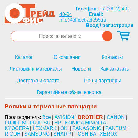
Телефон:
+7 (3812) 49-
40-04
Email:
info@officetrade55.ru
Вход / регистрация
Каталог
О компании
Контакты
Листовки и материалы
Новости
Как заказать
Доставка и оплата
Наши партнёры
Гарантийные обязательства
Ролики и тормозные площадки
Производитель:
Все
|
AVISION
|
BROTHER
|
CANON
|
FUJIFILM
|
FUJITSU
|
HP
|
KONICA MINOLTA
|
KYOCERA
|
LEXMARK
|
OKI
|
PANASONIC
|
PANTUM
|
RICOH
|
SAMSUNG
|
SHARP
|
TOSHIBA
|
XEROX