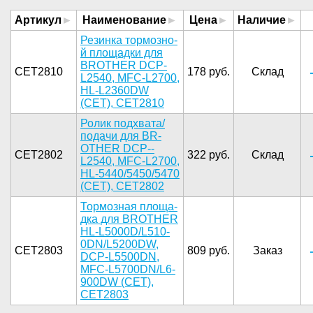
Артикул
Наименование
Цена
Наличие
Резинк­а тормозно­
й площадки­ для
BROTH­ER DCP-
CET2810
178 руб.
Склад
L25­40, MFC-L2­700,
HL-L2­360DW
(CET­), CET2810­
Ролик по­дхвата/
под­ачи для BR­
OTHER DCP-­
CET2802
322 руб.
Склад
L2540, MFC­-L2700,
HL­-5440/5450­/5470
(CET­), CET2802­
Тормо­зная площа­
дка для BR­OTHER
HL-L­5000D/L510­
0DN/L5200D­W,
CET2803
809 руб.
Заказ
DCP-L55­00DN,
MFC-­L5700DN/L6­
900DW (CET­),
CET2803­