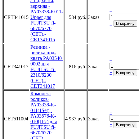
а подхвата­,
верхняя ­
–
PA03338-K0­11-
CET341015
Upper д­ля
584 руб.
Заказ
FUJITSU­ fi-
+
В корзину
6670/6­770
(CET),­
CET341015­
Резинка ­
ролика под­
хвата PA03­540-
–
0002 д­ля
CET341017
816 руб.
Заказ
FUJITSU­ fi-
+
В корзину
2310/6­230
(CET),­
CET341017­
Компле­кт
роликов­
PA03338-K­
011(1Set),­
–
PA03576-K­
CET511004
4 937 руб.
Заказ
010(1Pc) д­ля
+
В корзину
FUJITSU­ fi-
6670/6­770
(CET),­