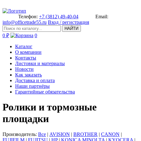
Телефон:
+7 (3812) 49-40-04
Email:
info@officetrade55.ru
Вход / регистрация
НАЙТИ
0 ₽
0
Каталог
О компании
Контакты
Листовки и материалы
Новости
Как заказать
Доставка и оплата
Наши партнёры
Гарантийные обязательства
Ролики и тормозные
площадки
Производитель:
Все
|
AVISION
|
BROTHER
|
CANON
|
FUJIFILM
|
FUJITSU
|
HP
|
KONICA MINOLTA
|
KYOCERA
|