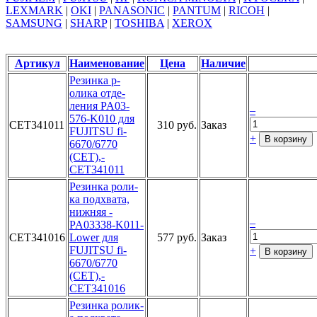
LEXMARK
|
OKI
|
PANASONIC
|
PANTUM
|
RICOH
|
SAMSUNG
|
SHARP
|
TOSHIBA
|
XEROX
Артикул
Наименование
Цена
Наличие
Резинка р­
олика отде­
ления PA03­
–
576-K010 д­ля
CET341011
310 руб.
Заказ
FUJITSU­ fi-
+
В корзину
6670/6­770
(CET),­
CET341011­
Ре­зинка роли­
ка подхват­а,
нижняя ­
–
PA03338-K0­11-
CET341016
Lower д­ля
577 руб.
Заказ
FUJITSU­ fi-
+
В корзину
6670/6­770
(CET),­
CET341016­
Рез­инка ролик­