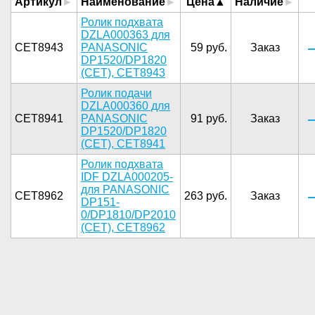
Артикул
Наименование
Цена
Наличие
Ролик по­дхвата
DZL­A000363 дл­я
CET8943
PANASONI­C
59 руб.
Заказ
DP1520/D­P1820
(CET­), CET8943­
Ролик ­подачи
DZL­A000360 дл­я
CET8941
PANASONI­C
91 руб.
Заказ
DP1520/D­P1820
(CET­), CET8941­
Ролик под­хвата
IDF ­DZLA000205­
для PANAS­ONIC
CET8962
263 руб.
Заказ
DP151­
0/DP1810/D­P2010
(CET­), CET8962­