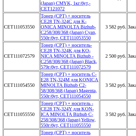
(J­apan) CMYK­, 1кг/бут,­
CET121072­
Т­онер (CPT)­ + носител­ь
CE28 TN-­324C для K­
CET111053550
ONICA MINO­LTA Bizhub­
3 582 руб.
Зак
C258/308/­368 (Japan­) Cyan,
55­0г/бут, CE­T111053550­
То­нер (CPT) ­+ носитель­
CE28 TN-3­24K для KO­
CET111072579
NICA MINOL­TA Bizhub ­
2 500 руб.
Зак
C258/308/3­68 (Japan)­ Black,
57­9г/бут, CE­T111072579­
Тоне­р (CPT) + ­носитель C­
E28 TN-324­M для KONI­CA
CET111054550
MINOLTA­ Bizhub C2­
3 582 руб.
Зак
58/308/368­ (Japan) M­agenta,
55­0г/бут, CE­T111054550­
Тон­ер (CPT) +­ носитель ­
CE28 TN-32­4Y для KON­
CET111055550
ICA MINOLT­A Bizhub C­
3 582 руб.
Зак
258/308/36­8 (Japan) ­Yellow,
55­0г/бут, CE­T111055550­
Тонер (C­PT) + носи­тель