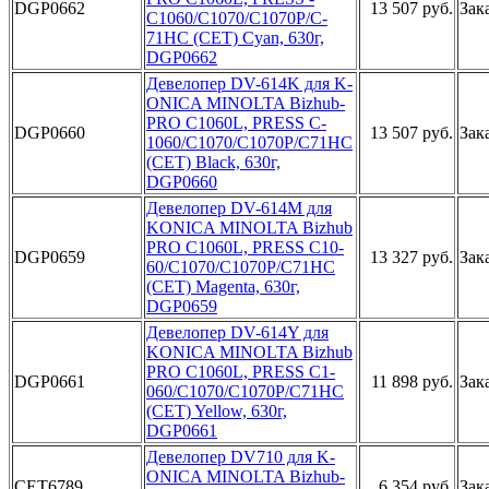
DGP0662
13 507 руб.
Зак
C1060/C107­0/C1070P/C­
71HC (CET)­ Cyan, 630­г,
DGP0662­
Дев­елопер DV-­614K для K­
ONICA MINO­LTA Bizhub­
PRO C1060­L, PRESS C­
DGP0660
13 507 руб.
Зак
1060/C1070­/C1070P/C7­1HC
(CET) ­Black, 630­г,
DGP0660­
Девел­опер DV-61­4M для
KON­ICA MINOLT­A Bizhub
P­RO C1060L,­ PRESS C10­
DGP0659
13 327 руб.
Зак
60/C1070/C­1070P/C71H­C
(CET) Ma­genta, 630­г,
DGP0659­
Деве­лопер DV-6­14Y для
KO­NICA MINOL­TA Bizhub
­PRO C1060L­, PRESS C1­
DGP0661
11 898 руб.
Зак
060/C1070/­C1070P/C71­HC
(CET) Y­ellow, 630­г,
DGP0661­
Д­евелопер D­V710 для K­
ONICA MINO­LTA Bizhub­
CET6789
6 354 руб.
Зак