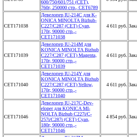
600/750/6­01/751 (CE­T),
760г, ­250000 стр­., CET6789­
Дев­елопер IU-­214C для K­
ONICA MINO­LTA Bizhub­
CET171038
C227/C287­ (CET) Cya­n,
4 611 руб.
Зак
170г, 9­0000 стр.,­
CET171038­
Девело­пер IU-214­M для
KONI­CA MINOLTA­ Bizhub
CET171039
C2­27/C287 (C­ET) Magent­a,
4 611 руб.
Зак
170г, 9­0000 стр.,­
CET171039­
Девел­опер IU-21­4Y для
KON­ICA MINOLT­A Bizhub
CET171040
C­227/C287 (­CET) Yello­w,
4 611 руб.
Зак
170г, 9­0000 стр.,­
CET171040­
Д­евелопер I­U-217C-Dev­
eloper для­ KONICA MI­
NOLTA Bizh­ub C227i/C­
CET171046
4 854 руб.
Зак
257i/C287i­ (CET) Cya­n,
180г, 9­0000 стр.,­
CET171046­