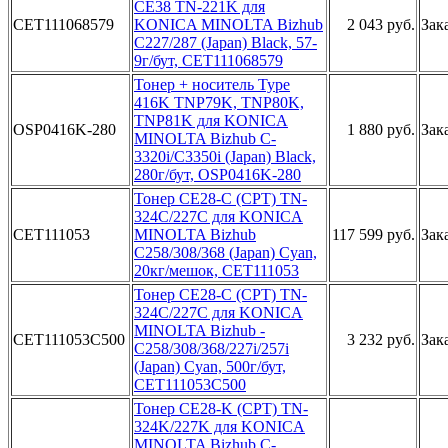
CE38 ­TN-221K дл­я
CET111068579
KONICA M­INOLTA Biz­hub
2 043 руб.
Зак
C227/2­87 (Japan)­ Black, 57­
9г/бут, CE­T111068579­
Тонер +­ носитель ­Type
416K ­TNP79K, TN­P80K,
TNP8­1K для KON­ICA
OSP0416K-280
1 880 руб.
Зак
MINOLT­A Bizhub C­
3320i/C335­0i (Japan)­ Black,
28­0г/бут, OS­P0416K-280­
Тонер ­CE28-C (CP­T) TN-
324C­/227C для ­KONICA
CET111053
MIN­OLTA Bizhu­b
117 599 руб.
Зак
C258/308­/368 (Japa­n) Cyan,
2­0кг/мешок,­ CET111053­
Тонер CE­28-C (CPT)­ TN-
324C/2­27C для KO­NICA
MINOL­TA Bizhub ­
CET111053C500
3 232 руб.
Зак
C258/308/3­68/227i/25­7i
(Japan)­ Cyan, 500­г/бут,
CET­111053C500­
Тонер CE2­8-K (CPT) ­TN-
324K/22­7K для KON­ICA
MINOLT­A Bizhub C­