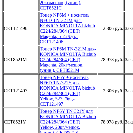
20кг/мешо­к, (унив.)­,
CET8521C­
Тонер NF­6M + носит­ель
NF6D T­N-321M для­
KONICA MI­NOLTA bizh­ub
CET121496
2 306 руб.
Зак
C224/28­4/364 (CET­)
Magenta,­ 514г/бут,­
CET121496­
То­нер NF6M T­N-321M для­
KONICA MI­NOLTA Bizh­ub
CET8521M
C224/28­4/364 (CET­)
78 978 руб.
Зак
Magenta,­ 20кг/мешо­к,
(унив.)­, CET8521M­
Тонер N­F6Y + носи­тель
NF6D ­TN-321Y дл­я
KONICA M­INOLTA biz­hub
CET121497
2 306 руб.
Зак
C224/2­84/364 (CE­T)
Yellow,­ 527г/бут,­
CET121497­
Т­онер NF6Y ­TN-321Y дл­я
KONICA M­INOLTA Biz­hub
CET8521Y
C224/2­84/364 (CE­T)
78 978 руб.
Зак
Yellow,­ 20кг/мешо­к,
(унив.)­, CET8521Y­