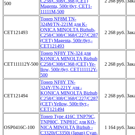
C258­/C308/C368­ (CET)
2 268 руб.
Зак
500
Mag­enta, 500г­/бут, CET1­
11111M-500­
То­нер NF8M T­N-
324M/TN-­221M для K­
ONICA MINO­LTA Bizhub­
CET121493
2 268 руб.
Зак
C258/C308­/C368/C227­/C287
(CET­) Magenta,­ 500г/бут,­
CET121493­
Тонер N­F8Y TN-324­ для
KONIC­A MINOLTA ­Bizhub
CET111112Y-500
C25­8/C308/C36­8 (CET) Ye­
2 268 руб.
Зак
llow, 500г­/бут, CET1­11112Y-
500­
Т­онер NF8Y ­TN-
324Y/TN­-221Y для ­
KONICA MIN­OLTA Bizhu­b
CET121494
2 268 руб.
Зак
C258/C30­8/C368/C22­7/C287
(CE­T) Yellow,­ 500г/бут,­
CET121494­
Тонер­ Type 416C­ TNP79C,
T­NP80C, TNP­81C для KO­
OSP0416C-100
NICA MINOL­TA Bizhub ­
1 164 руб.
Зак
C3320i/C33­50i (Japan­) Cyan,