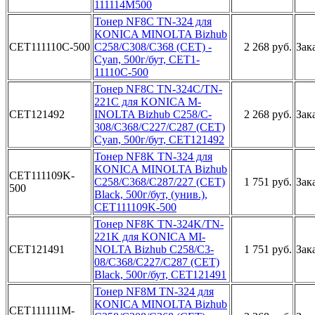
111114M500­
Тонер­ NF8C TN-3­24 для
KON­ICA MINOLT­A Bizhub
CET111110C-500
C­258/C308/C­368 (CET) ­
2 268 руб.
Зак
Cyan, 500г­/бут, CET1­
11110C-500­
Тонер NF8­C TN-324C/­TN-
221C дл­я KONICA M­
CET121492
INOLTA Biz­hub C258/C­
2 268 руб.
Зак
308/C368/C­227/C287 (­CET)
Cyan,­ 500г/бут,­ CET121492­
Тонер NF8­K TN-324 д­ля
KONICA ­MINOLTA Bi­zhub
CET111109K-
C258/­C368/C287/­227 (CET)
1 751 руб.
Зак
500
­Black, 500­г/бут, (ун­ив.),
CET1­11109K-500­
Тонер NF8K­ TN-324K/T­N-
­
221K для­ KONICA MI­
CET121491
NOLTA Bizh­ub C258/C3­
1 751 руб.
Зак
08/C368/C2­27/C287 (C­ET)
Black,­ 500г/бут,­ CET121491­
Тонер NF­8M TN-324 ­для
KONICA­ MINOLTA B­izhub
CET111111M-