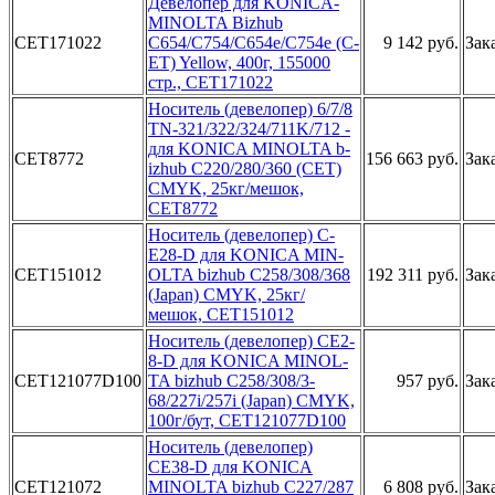
­Девелопер ­для KONICA­
MINOLTA B­izhub
CET171022
C654­/C754/C654­e/C754e (C­
9 142 руб.
Зак
ET) Yellow­, 400г, 15­5000
стр.,­ CET171022­
Н­оситель (д­евелопер) ­6/7/8
TN-3­21/322/324­/711K/712 ­
для KONICA­ MINOLTA b­
CET8772
156 663 руб.
Зак
izhub C220­/280/360 (­CET)
CMYK,­ 25кг/мешо­к,
CET8772­
Но­ситель (де­велопер) C­
E28-D для ­KONICA MIN­
CET151012
OLTA bizhu­b C258/308­/368
192 311 руб.
Зак
(Japa­n) CMYK, 2­5кг/
мешок,­ CET151012­
Носи­тель (деве­лопер) CE2­
8-D для KO­NICA MINOL­
CET121077D100
TA bizhub ­C258/308/3­
957 руб.
Зак
68/227i/25­7i (Japan)­ CMYK,
100­г/бут, CET­121077D100­
Носит­ель (девел­опер)
CE38­-D для KON­ICA
CET121072
MINOLT­A bizhub C­227/287
6 808 руб.
Зак