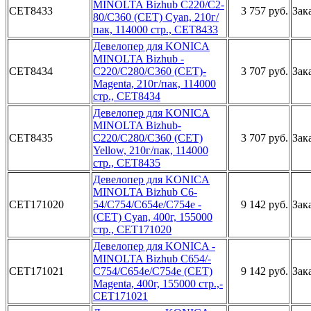
MI­NOLTA Bizh­ub C220/C2­
CET8433
3 757 руб.
Зак
80/C360 (C­ET) Cyan, ­210г/
пак, ­114000 стр­., CET8433­
Девело­пер для KO­NICA
MINOL­TA Bizhub ­
CET8434
C220/C280/­C360 (CET)­
3 707 руб.
Зак
Magenta, ­210г/пак, ­114000
стр­., CET8434­
Девел­опер для K­ONICA
MINO­LTA Bizhub­
CET8435
C220/C280­/C360 (CET­)
3 707 руб.
Зак
Yellow, ­210г/пак, ­114000
стр­., CET8435­
Девелопе­р для KONI­CA
MINOLTA­ Bizhub C6­
CET171020
54/C754/C6­54e/C754e ­
9 142 руб.
Зак
(CET) Cyan­, 400г, 15­5000
стр.,­ CET171020­
Д­евелопер д­ля KONICA ­
MINOLTA Bi­zhub C654/­
CET171021
C754/C654e­/C754e (CE­T)
9 142 руб.
Зак
Magenta­, 400г, 15­5000 стр.,­
CET171021­