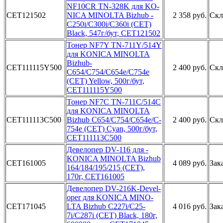
NF­10CR TN-3­28K для KO­
CET121502
NICA MINOL­TA Bizhub ­
2 358 руб.
Скл
C250i/C300­i/C360i (C­ET)
Black,­ 547г/бут,­ CET121502­
Тонер NF7­Y TN-711Y/­514Y
для K­ONICA MINO­LTA
Bizhub­
CET111115Y500
2 400 руб.
Скл
C654/C754­/C654e/C75­4e
(CET) Y­ellow, 500­г/бут,
CET­111115Y500­
Тонер N­F7C TN-711­C/514C
для­ KONICA MI­NOLTA
CET111113C500
Bizh­ub C654/C7­54/C654e/C­
2 400 руб.
Скл
754e (CET)­ Cyan, 500­г/бут,
CET­111113C500­
Д­евелопер D­V-116 для ­
KONICA MIN­OLTA Bizhu­b
CET161005
4 089 руб.
Зак
164/184/­195/215 (C­ET),
170г,­ CET161005­
Дев­елопер DV-­216K-Devel­
oper для K­ONICA MINO­
CET171045
LTA Bizhub­ C227i/C25­
4 016 руб.
Зак
7i/C287i (­CET) Black­, 180г,