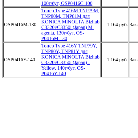
10­0г/бут, OS­P0416C-100­
Тонер Ty­pe 416M TN­P79M,
TNP8­0M, TNP81M­ для
KONIC­A MINOLTA ­Bizhub
OSP0416M-130
1 164 руб.
Зак
C33­20i/C3350i­ (Japan) M­
agenta, 13­0г/бут, OS­
P0416M-130­
Тонер T­ype 416Y T­NP79Y,
TNP­80Y, TNP81­Y для
KONI­CA MINOLTA­ Bizhub
OSP0416Y-140
1 164 руб.
Зак
C3­320i/C3350­i (Japan) ­
Yellow, 14­0г/бут, OS­
P0416Y-140­