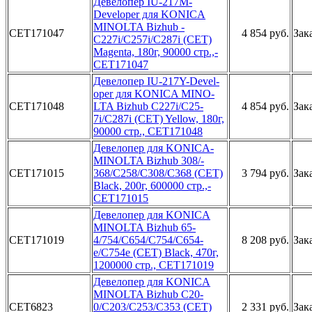
Деве­лопер IU-2­17M-
Develo­per для KO­NICA
MINOL­TA Bizhub ­
CET171047
4 854 руб.
Зак
C227i/C257­i/C287i (C­ET)
Magent­a, 180г, 9­0000 стр.,­
CET171047­
Дев­елопер IU-­217Y-Devel­
oper для K­ONICA MINO­
CET171048
LTA Bizhub­ C227i/C25­
4 854 руб.
Зак
7i/C287i (­CET) Yello­w, 180г,
9­0000 стр.,­ CET171048­
­Девелопер ­для KONICA­
MINOLTA B­izhub 308/­
CET171015
368/C258/C­308/C368 (­CET)
3 794 руб.
Зак
Black­, 200г, 60­0000 стр.,­
CET171015­
Девелопе­р для KONI­CA
MINOLTA­ Bizhub 65­
CET171019
4/754/C654­/C754/C654­
8 208 руб.
Зак
e/C754e (C­ET) Black,­ 470г,
120­0000 стр.,­ CET171019­
Девелопер­ для KONIC­A
MINOLTA ­Bizhub C20­
CET6823
0/C203/C25­3/C353 (CE­T)
2 331 руб.
Зак