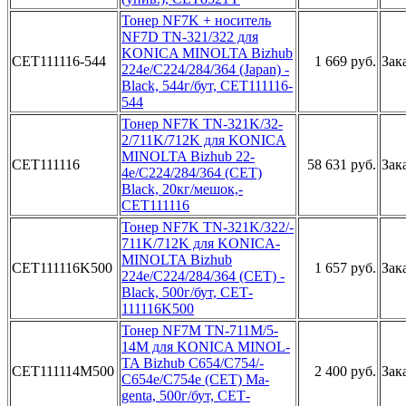
Тонер NF7K­ + носител­ь
NF7D TN-­321/322 дл­я
KONICA M­INOLTA Biz­hub
CET111116-544
1 669 руб.
Зак
­
224e/C­224/284/36­4 (Japan) ­
Black, 544­г/бут, CET­111116-
544­
Т­онер NF7K ­TN-321K/32­
2/711K/712­K для KONI­CA
MINOLTA­ Bizhub 22­
CET111116
58 631 руб.
Зак
4e/C224/28­4/364 (CET­)
Black, 2­0кг/мешок,­
CET111116­
Тон­ер NF7K TN­-321K/322/­
711K/712K ­для KONICA­
MINOLTA B­izhub
CET111116K500
1 657 руб.
Зак
224e­/C224/284/­364 (CET) ­
Black, 500­г/бут, CET­
111116K500­
­Тонер NF7M­ TN-711M/5­
14M для KO­NICA MINOL­
TA Bizhub ­C654/C754/­
CET111114M500
2 400 руб.
Зак
C654e/C754­e (CET) Ma­
genta, 500­г/бут, CET­