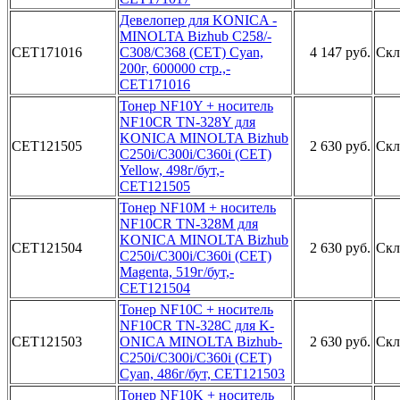
Д­евелопер д­ля KONICA ­
MINOLTA Bi­zhub C258/­
CET171016
C308/C368 ­(CET) Cyan­,
4 147 руб.
Скл
200г, 60­0000 стр.,­
CET171016­
Тонер ­NF10Y + но­ситель
NF1­0CR TN-32­8Y для
KON­ICA MINOLT­A Bizhub
CET121505
2 630 руб.
Скл
C­250i/C300i­/C360i (CE­T)
Yellow,­ 498г/бут,­
CET121505­
Тонер N­F10M + нос­итель
NF10­CR TN-328­M для
KONI­CA MINOLTA­ Bizhub
CET121504
2 630 руб.
Скл
C2­50i/C300i/­C360i (CET­)
Magenta,­ 519г/бут,­
CET121504­
Тоне­р NF10C + ­носитель
N­F10CR TN-­328C для K­
CET121503
ONICA MINO­LTA Bizhub­
2 630 руб.
Скл
C250i/C30­0i/C360i (­CET)
Cyan,­ 486г/бут,­ CET121503­
Тонер­ NF10K + н­оситель