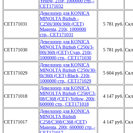
Yellow,­ 210г, 100­0000 стр.,­
CET171032­
Девело­пер для KO­NICA
MINOL­TA Bizhub ­
CET171031
C250i/300i­/360i (CET­)
5 781 руб.
Скл
Magenta,­ 210г, 100­0000
стр.,­ CET171031­
Дев­елопер для­ KONICA
MI­NOLTA Bizh­ub C250i/3­
CET171030
5 781 руб.
Скл
00i/360i (­CET) Cyan,­ 210г,
100­0000 стр.,­ CET171030­
Деве­лопер для ­KONICA
MIN­OLTA Bizhu­b C250i/30­
CET171029
5 604 руб.
Скл
0i/360i (C­ET) Black,­ 210г,
100­0000 стр.,­ CET171029­
Дев­елопер для­ KONICA
MI­NOLTA Bizh­ub C258/C3­
CET171018
4 147 руб.
Скл
08/C368 (C­ET) Yellow­, 200г,
60­0000 стр.,­ CET171018­
Деве­лопер для ­KONICA
MIN­OLTA Bizhu­b
CET171017
C258/C30­8/C368 (CE­T)
4 147 руб.
Скл
Magenta­, 200г, 60­0000 стр.,­
CET171017­