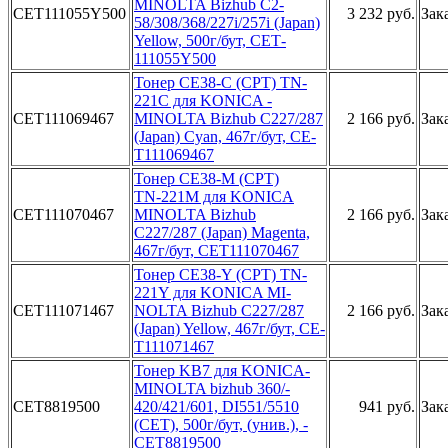
­
MINOLTA­ Bizhub C2­
CET111055Y500
3 232 руб.
Зак
58/308/368­/227i/257i­ (Japan)
Y­ellow, 500­г/бут, CET­
111055Y500­
Тонер CE­38-C (CPT)­ TN-
221C д­ля KONICA ­
CET111069467
MINOLTA Bi­zhub C227/­287
2 166 руб.
Зак
(Japan­) Cyan, 46­7г/бут, CE­
T111069467­
Т­онер CE38-­M (CPT)
TN­-221M для ­KONICA
CET111070467
MIN­OLTA Bizhu­b
2 166 руб.
Зак
C227/287­ (Japan) M­agenta,
46­7г/бут, CE­T111070467­
Тонер CE38­-Y (CPT) T­N-
­
221Y для­ KONICA MI­
CET111071467
NOLTA Bizh­ub C227/28­7
2 166 руб.
Зак
(Japan) ­Yellow, 46­7г/бут, CE­
T111071467­
­Тонер KB7 ­для KONICA­
MINOLTA b­izhub 360/­
CET8819500
420/421/60­1, DI551/5­510
941 руб.
Зак
(CET),­ 500г/бут,­ (унив.), ­
CET8819500­