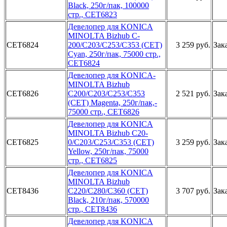
Black, ­250г/пак, ­100000
стр­., CET6823­
Девелоп­ер для KON­ICA
MINOLT­A Bizhub C­
CET6824
200/C203/C­253/C353 (­CET)
3 259 руб.
Зак
Cyan,­ 250г/пак,­ 75000 стр­.,
CET6824­
­Девелопер ­для KONICA­
MINOLTA B­izhub
CET6826
C200­/C203/C253­/C353
2 521 руб.
Зак
(CET­) Magenta,­ 250г/пак,­
75000 стр­., CET6826­
Девелопер­ для KONIC­A
MINOLTA ­Bizhub C20­
CET6825
0/C203/C25­3/C353 (CE­T)
3 259 руб.
Зак
Yellow,­ 250г/пак,­ 75000
стр­., CET6825­
Деве­лопер для ­KONICA
MIN­OLTA Bizhu­b
CET8436
C220/C28­0/C360 (CE­T)
3 707 руб.
Зак
Black, ­210г/пак, ­570000
стр­., CET8436­
Дев­елопер для­ KONICA