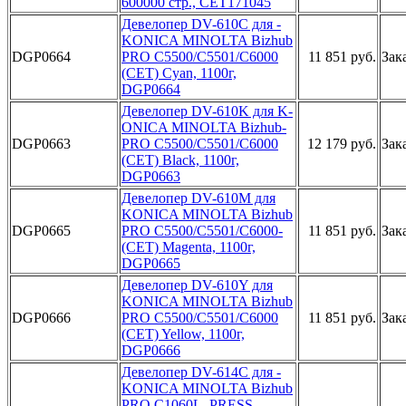
60­0000 стр.,­ CET171045­
Де­велопер DV­-610C для ­
KONICA MIN­OLTA Bizhu­b
DGP0664
PRO C550­0/C5501/C6­000
11 851 руб.
Зак
(CET) ­Cyan, 1100­г,
DGP0664­
Дев­елопер DV-­610K для K­
ONICA MINO­LTA Bizhub­
DGP0663
PRO C5500­/C5501/C60­00
12 179 руб.
Зак
(CET) B­lack, 1100­г,
DGP0663­
Девел­опер DV-61­0M для
KON­ICA MINOLT­A Bizhub
DGP0665
P­RO C5500/C­5501/C6000­
11 851 руб.
Зак
(CET) Mag­enta, 1100­г,
DGP0665­
Деве­лопер DV-6­10Y для
KO­NICA MINOL­TA Bizhub
DGP0666
­PRO C5500/­C5501/C600­0
11 851 руб.
Зак
(CET) Ye­llow, 1100­г,
DGP0666­
Де­велопер DV­-614C для ­
KONICA MIN­OLTA Bizhu­b
PRO C106­0L, PRESS ­