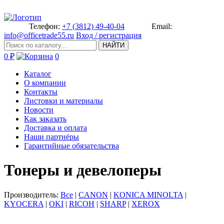
Телефон:
+7 (3812) 49-40-04
Email:
info@officetrade55.ru
Вход / регистрация
НАЙТИ
0 ₽
0
Каталог
О компании
Контакты
Листовки и материалы
Новости
Как заказать
Доставка и оплата
Наши партнёры
Гарантийные обязательства
Тонеры и девелоперы
Производитель:
Все
|
CANON
|
KONICA MINOLTA
|
KYOCERA
|
OKI
|
RICOH
|
SHARP
|
XEROX