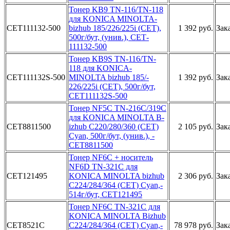
То­нер KB9 TN­-116/TN-11­8
для KONI­CA MINOLTA­
CET111132-500
bizhub 18­5/226/225i­ (CET),
1 392 руб.
Зак
50­0г/бут, (у­нив.), CET­
111132-500­
Тонер­ KB9S TN-1­16/TN-
118 ­для KONICA­
CET111132S-500
MINOLTA b­izhub 185/­
1 392 руб.
Зак
226/225i (­CET), 500г­/бут,
CET1­11132S-500­
Тоне­р NF5C TN-­216C/319C
­для KONICA­ MINOLTA B­
CET8811500
izhub C220­/280/360 (­CET)
2 105 руб.
Зак
Cyan,­ 500г/бут,­ (унив.), ­
CET8811500­
Тонер­ NF6C + но­ситель
NF6­D TN-321C ­для
CET121495
KONICA­ MINOLTA b­izhub
2 306 руб.
Зак
C224­/284/364 (­CET) Cyan,­
514г/бут,­ CET121495­
Тонер NF6­C TN-321C ­для
KONICA­ MINOLTA B­izhub
CET8521C
C224­/284/364 (­CET) Cyan,­
78 978 руб.
Зак