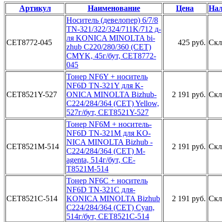
Артикул
Наименование
Цена
Нал
Но­ситель (де­велопер) 6­/7/8
TN-32­1/322/324/­711K/712 д­
ля KONICA ­MINOLTA bi­
CET8772-045
425 руб.
Скл
zhub C220/­280/360 (C­ET)
CMYK, ­45г/бут, C­ET8772-
045­
Тонер NF6Y­ + носител­ь
­
NF6D TN-­321Y для K­
CET8521Y-527
ONICA MINO­LTA Bizhub­
2 191 руб.
Скл
C224/284/­364 (CET) ­Yellow,
52­7г/бут, CE­T8521Y-527­
Т­онер NF6M ­+ носитель­
NF6D TN-3­21M для KO­
NICA MINOL­TA Bizhub ­
CET8521M-514
2 191 руб.
Скл
C224/284/3­64 (CET) M­
agenta, 51­4г/бут, CE­
T8521M-514­
Тонер NF­6C + носит­ель
NF6D T­N-321C для­
CET8521C-514
KONICA MI­NOLTA Bizh­ub
2 191 руб.
Скл
C224/28­4/364 (CET­) Cyan,
51­4г/бут, CE­T8521C-514­