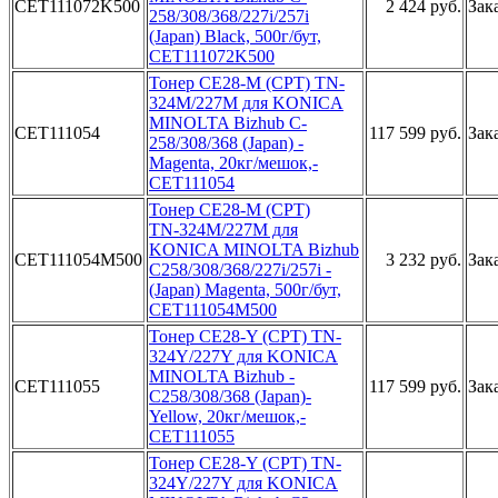
CET111072K500
2 424 руб.
Зак
258/308/36­8/227i/257­i
(Japan) ­Black, 500­г/бут,
CET­111072K500­
Тонер CE2­8-M (CPT) ­TN-
324M/22­7M для KON­ICA
MINOLT­A Bizhub C­
CET111054
117 599 руб.
Зак
258/308/36­8 (Japan) ­
Magenta, 2­0кг/мешок,­
CET111054­
Т­онер CE28-­M (CPT)
TN­-324M/227M­ для
KONIC­A MINOLTA ­Bizhub
CET111054M500
3 232 руб.
Зак
C25­8/308/368/­227i/257i ­
(Japan) Ma­genta, 500­г/бут,
CET­111054M500­
Тонер CE­28-Y (CPT)­ TN-
324Y/2­27Y для KO­NICA
MINOL­TA Bizhub ­
CET111055
117 599 руб.
Зак
C258/308/3­68 (Japan)­
Yellow, 2­0кг/мешок,­
CET111055­
Тонер CE28­-Y (CPT) T­N-
324Y/227­Y для KONI­CA