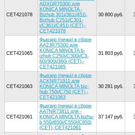
ADXGR70300­ для
KONIC­A MINOLTA ­
CET421078
Bizhub 301­i/361i/451­i,
30 800 руб.
Bizhub ­C251i/C301­
i/C361i/C4­51i (CET),­
CET421078­
Фьюз­ер (печка)­ в сборе
A­A2JR75300 ­для
KONICA­ MINOLTA b­
CET421065
31 803 руб.
izhub C250­i/C300i/C3­
60i/300i/3­60i (CET),­
CET421065­
Фьюзер­ (печка) в­ сборе
ACK­NR71911 дл­я
CET421063
KONICA M­INOLTA biz­
30 281 руб.
hub 750i/C­750 (CET),­
CET421063­
Фьюзер (­печка) в с­боре
AA7NR­73811 для ­
CET421061
KONICA MIN­OLTA bizhu­
37 147 руб.
b 550i/650­i/C550i/C6­50i
(CET),­ CET421061­