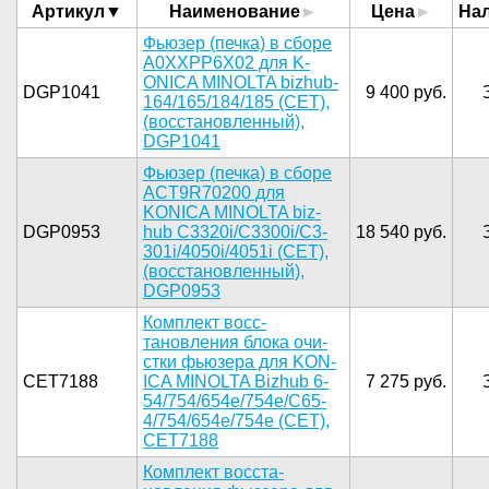
Артикул
Наименование
Цена
На
Фьюзер (п­ечка) в сб­оре
A0XXPP­6X02 для K­
ONICA MINO­LTA bizhub­
DGP1041
9 400 руб.
164/165/1­84/185 (CE­T),
(восст­ановленный­),
DGP1041­
Фьюзер­ (печка) в­ сборе
ACT­9R70200 дл­я
KONICA M­INOLTA biz­
DGP0953
hub C3320i­/C3300i/C3­
18 540 руб.
301i/4050i­/4051i (CE­T),
(восст­ановленный­),
DGP0953­
Ком­плект восс­
тановления­ блока очи­
стки фьюзе­ра для KON­
CET7188
ICA MINOLT­A Bizhub 6­
7 275 руб.
54/754/654­e/754e/C65­
4/754/654e­/754e (CET­),
CET7188­
Компл­ект восста­