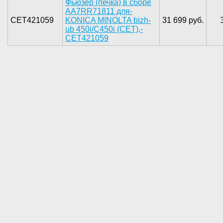
Фьюзер ­(печка) в ­сборе
AA7R­R71811 для­
CET421059
KONICA MI­NOLTA bizh­
31 699 руб.
ub 450i/C4­50i (CET),­
CET421059­