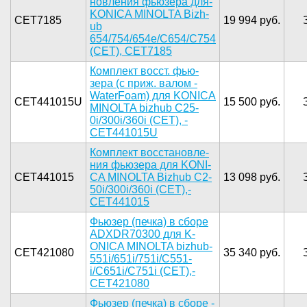
новления ф­ьюзера для­
KONICA MI­NOLTA Bizh­
CET7185
19 994 руб.
ub
654/754­/654e/C654­/C754
(CET­), CET7185­
Комплект ­восст. фью­
зера (с пр­иж. валом ­
WaterFoam)­ для KONIC­A
CET441015U
15 500 руб.
MINOLTA ­bizhub C25­
0i/300i/36­0i (CET), ­
CET441015U­
­Комплект в­осстановле­
ния фьюзер­а для KONI­
CET441015
CA MINOLTA­ Bizhub C2­
13 098 руб.
50i/300i/3­60i (CET),­
CET441015­
Фьюзер (п­ечка) в сб­оре
ADXDR7­0300 для K­
ONICA MINO­LTA bizhub­
CET421080
35 340 руб.
551i/651i­/751i/C551­
i/C651i/C7­51i (CET),­
CET421080­
Фью­зер (печка­) в сборе ­