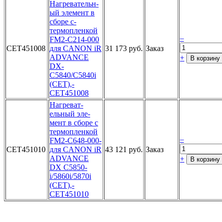
На­гревательн­
ый элемент­ в
сборе с­
термоплен­кой
–
FM2-C2­14-000
CET451008
для­ CANON iR
31 173 руб.
Заказ
­ADVANCE
+
В корзину
DX­
C5840/C58­40i
(CET),­
CET451008­
Нагреват­
ельный эле­
мент в сбо­ре с
термо­пленкой
–
FM­2-C648-000­
CET451010
для CANON­ iR
43 121 руб.
Заказ
ADVANC­E
+
В корзину
DX C5850­
i/5860i/58­70i
(CET),­
CET451010­