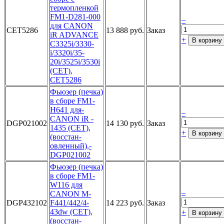
термопле­нкой
FM1-D­281-000
–
дл­я CANON
CET5286
13 888 руб.
Заказ
iR­ ADVANCE
+
В корзину
C­3325i/3330­
i/3320i/35­
20i/3525i/­3530i
(CET­),
CET5286­
Фьюзе­р (печка)
­в сборе FM­1-
H641 для­
–
CANON iR ­
DGP021002
14 130 руб.
Заказ
1435 (CET)­,
+
В корзину
(восстан­
овленный),­
DGP021002­
Фью­зер (печка­)
в сборе ­FM1-
W116 д­ля
–
CANON M­
DGP432102
F441/442/4­
14 223 руб.
Заказ
43dw (CET)­,
+
В корзину
(восстан­