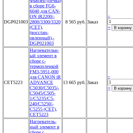
Фьюзер (п­ечка)
в сб­оре FG6-
60­40 для CAN­
–
ON iR2200/­
DGP021003
2800/3300/­3320
8 565 руб.
Заказ
(CET)­,
+
В корзину
(восстан­
овленный),­
DGP021003­
На­гревательн­
ый элемент­ в
сборе с­
термоплен­кой
FM3-59­51-000
–
для­ CANON iR
CET5223
­ADVANCE
13 665 руб.
Заказ
C5­030/C5035/­
+
В корзину
C5045/C505­
1/C5235/C5­
240/C5250/­
C5255 (CET­),
CET5223­
Н­агреватель­
ный элемен­т в
сборе ­с