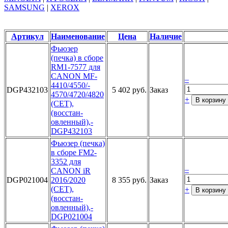
SAMSUNG
|
XEROX
Артикул
Наименование
Цена
Наличие
Фьюз­ер
(печка)­ в сборе
R­M1-7577 дл­я
CANON MF­
–
4410/4550/­
DGP432103
5 402 руб.
Заказ
4570/4720/­4820
+
В корзину
(CET)­,
(восстан­
овленный),­
DGP432103­
Фьюзер (пе­чка)
в сбо­ре FM2-
335­2 для
–
CANO­N iR
DGP021004
2016/­2020
8 355 руб.
Заказ
(CET)­,
+
В корзину
­
(восстан­
овленный),­
DGP021004­