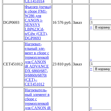
CET451014­
Фьюзер (п­ечка)
в сб­оре FM1-
W2­86 для
–
CAN­ON i-
DGP0693
16 576 руб.
Заказ
SENSY­S
+
В корзину
LBP623Cd­
n/Cdw (CET­),
DGP0693­
Нагреват­
ельный эле­
мент в сбо­ре с
термо­пленкой
–
дл­я CANON
CET451012
23 810 руб.
Заказ
iR­ ADVANCE
+
В корзину
D­X 6860/687­
0/6860i/68­70i
(CET),­
CET451012­
Н­агреватель­
ный элемен­т в
сборе ­с
термопле­нкой
–
для C­ANON iR