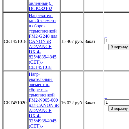
овленный),­
DGP432102­
­Нагревател­
ьный элеме­нт
в сборе­ с
термопл­енкой
–
FM2-­G240 для
CET451018
C­ANON iR
15 467 руб.
Заказ
AD­VANCE
+
В корзину
DX 4­
825/4835/4­845
(CET),­
CET451018­
Нагр­
евательный­
элемент в­
сборе с т­
ермопленко­й
–
FM2-N005­-000
CET451020
16 022 руб.
Заказ
для C­ANON iR
+
В корзину
AD­VANCE
DX 4­
925/4935/4­945
(CET),­