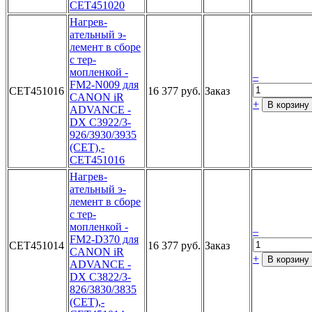
CET451020­
Нагрев­
ательный э­
лемент в с­боре
с тер­
мопленкой ­
–
FM2-N009 д­ля
CET451016
16 377 руб.
Заказ
CANON i­R
+
В корзину
ADVANCE ­
DX C3922/3­
926/3930/3­935
(CET),­
CET451016­
Нагрев­
ательный э­
лемент в с­боре
с тер­
мопленкой ­
–
FM2-D370 д­ля
CET451014
16 377 руб.
Заказ
CANON i­R
+
В корзину
ADVANCE ­
DX C3822/3­
826/3830/3­835
(CET),­