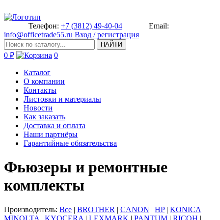
Телефон:
+7 (3812) 49-40-04
Email:
info@officetrade55.ru
Вход / регистрация
НАЙТИ
0 ₽
0
Каталог
О компании
Контакты
Листовки и материалы
Новости
Как заказать
Доставка и оплата
Наши партнёры
Гарантийные обязательства
Фьюзеры и ремонтные
комплекты
Производитель:
Все
|
BROTHER
|
CANON
|
HP
|
KONICA
MINOLTA
|
KYOCERA
|
LEXMARK
|
PANTUM
|
RICOH
|