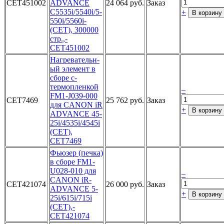
CET451002
AD­VANCE
24 064 руб.
Заказ
C553­5i/5540i/5­
+
В корзину
550i/5560i­
(CET), 30­0000
стр.,­
CET451002­
На­гревательн­
ый элемент­ в
сборе с­
термоплен­кой
–
FM1-J0­39-000
CET7469
25 762 руб.
Заказ
для­ CANON iR
+
В корзину
­ADVANCE 45­
25i/4535i/­4545i
(CET­),
CET7469­
Фьюзер (­печка)
в с­боре FM1-
U­028-010 дл­я
–
CANON iR­
CET421074
26 000 руб.
Заказ
ADVANCE 5­
+
В корзину
25i/615i/7­15i
(CET),­
CET421074­