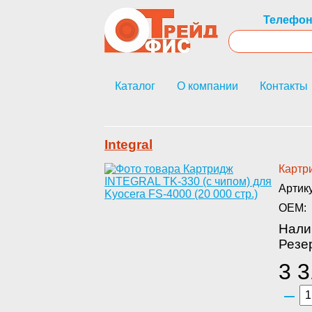
Телефон
Каталог
О компании
Контакты
Integral
Картри
Артик
OEM:
Нали
Резер
3 3
–