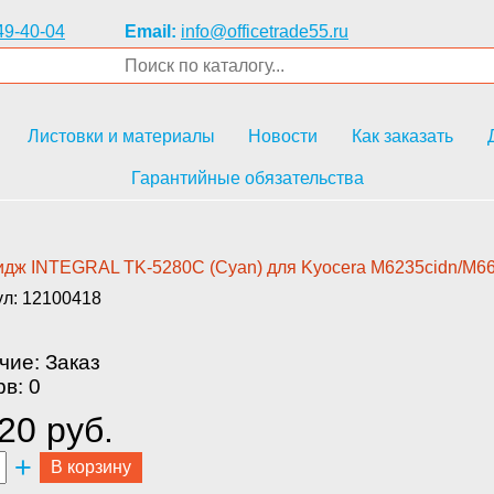
49-40-04
Email:
info@officetrade55.ru
Листовки и материалы
Новости
Как заказать
Гарантийные обязательства
дж INTEGRAL TK-5280C (­Cyan) для Kyocera M6235cidn/M6­63
ул: 12100418
чие: Заказ
в: 0
20 руб.
+
В корзину