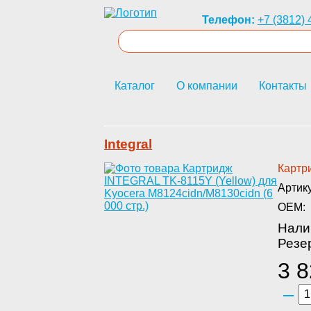
Телефон:
+7 (3812) 
Каталог
О компании
Контакты
Integral
Картри
Артик
OEM:
Нали
Резер
3 8
–