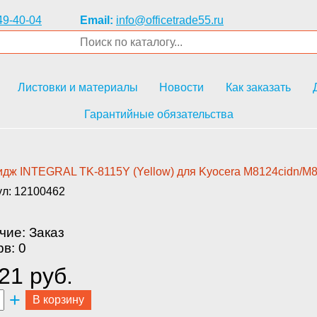
49-40-04
Email:
info@officetrade55.ru
Листовки и материалы
Новости
Как заказать
Гарантийные обязательства
дж INTEGRAL TK­-8115Y (Yellow) для Kyocera M8­124cidn/M813
ул: 12100462
чие: Заказ
в: 0
21 руб.
+
В корзину