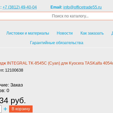
:
+7 (3812) 49-40-04
Email:
info@officetrade55.ru
Листовки и материалы
Новости
Как заказать
Гарантийные обязательства
дж INTEGR­AL TK-8545C (Cyan) для Kyocera­ TASKalfa 4054ci 
ул: 12100638
чие: Заказ
в: 0
34 руб.
+
В корзину