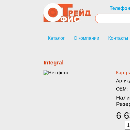
Телефон
Каталог
О компании
Контакты
Integral
Картри
Артик
OEM:
Нали
Резер
6 6
–