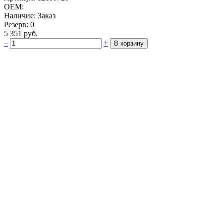
OEM:
Наличие: Заказ
Резерв: 0
5 351 руб.
–
+
В корзину