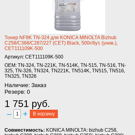
Тонер NF8K TN-324 д­ля KONICA MINOLTA Bizhub
C258/­C368/C287/227 (CET) Black, 500­г/бут, (унив.),
CET111109K-500­
Артикул: CET111109K-500
OEM: TN-324, TN-221K, TN-514K, TN-515, TN-516, TN-
325, TN-326, TN324, TN221K, TN514K, TN515, TN516,
TN325, TN326
Наличие: Заказ
Резерв: 0
1 751 руб.
–
+
В корзину
Совместимость:
KONICA MINOLTA: bizhub C258,