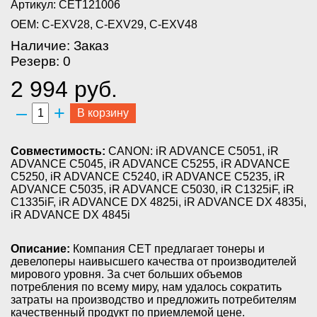
Артикул: CET121006
OEM: C-EXV28, C-EXV29, C-EXV48
Наличие: Заказ
Резерв: 0
2 994 руб.
–
+
В корзину
Совместимость:
CANON: iR ADVANCE C5051, iR
ADVANCE C5045, iR ADVANCE C5255, iR ADVANCE
C5250, iR ADVANCE C5240, iR ADVANCE C5235, iR
ADVANCE C5035, iR ADVANCE C5030, iR C1325iF, iR
C1335iF, iR ADVANCE DX 4825i, iR ADVANCE DX 4835i,
iR ADVANCE DX 4845i
Описание:
Компания CET предлагает тонеры и
девелоперы наивысшего качества от производителей
мирового уровня. За счет больших объемов
потребления по всему миру, нам удалось сократить
затраты на производство и предложить потребителям
качественный продукт по приемлемой цене.