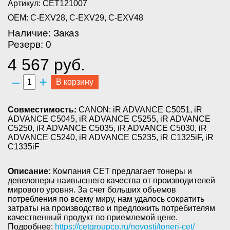
Артикул: CET121007
OEM: C-EXV28, C-EXV29, C-EXV48
Наличие: Заказ
Резерв: 0
4 567 руб.
–
+
В корзину
Совместимость:
CANON: iR ADVANCE C5051, iR
ADVANCE C5045, iR ADVANCE C5255, iR ADVANCE
C5250, iR ADVANCE C5035, iR ADVANCE C5030, iR
ADVANCE C5240, iR ADVANCE C5235, iR C1325iF, iR
C1335iF
Описание:
Компания CET предлагает тонеры и
девелоперы наивысшего качества от производителей
мирового уровня. За счет больших объемов
потребления по всему миру, нам удалось сократить
затраты на производство и предложить потребителям
качественный продукт по приемлемой цене.
Подробнее:
https://cetgroupco.ru/novosti/toneri-cet/