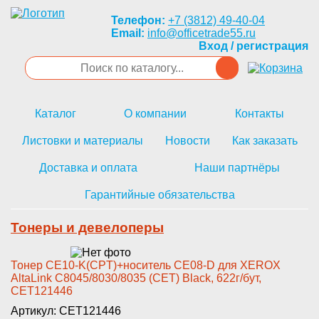
Телефон:
+7 (3812) 49-40-04
Email:
info@officetrade55.ru
Вход / регистрация
Каталог
О компании
Контакты
Листовки и материалы
Новости
Как заказать
Доставка и оплата
Наши партнёры
Гарантийные обязательства
Тонеры и девелоперы
Тонер CE10-­K(CPT)+носитель CE08-D для XER­OX
AltaLink C8045/8030/8035 (C­ET) Black, 622г/бут,
CET121446­
Артикул: CET121446