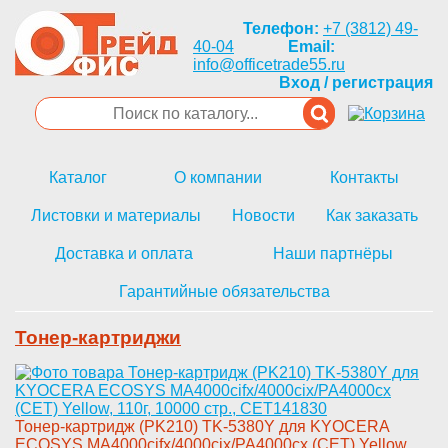
Телефон:
+7 (3812) 49-
40-04
Email:
info@officetrade55.ru
Вход / регистрация
Каталог
О компании
Контакты
Листовки и материалы
Новости
Как заказать
Доставка и оплата
Наши партнёры
Гарантийные обязательства
Тонер-картриджи
­Тонер-картридж (PK210) TK-5380­Y для KYOCERA
ECOSYS MA4000cif­x/4000cix/PA4000cx (CET) Yello­w,