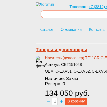
Телефон:
+7 (3812) 
Каталог
О компании
Контакты
Тонеры и девелоперы
Носитель (девелопер) TF1­1CR C
Артикул: CET151048
OEM: C-EXV51, C-EXV52, C-EXV66,
Наличие: Заказ
Резерв: 0
134 050 руб.
–
+
В корзину