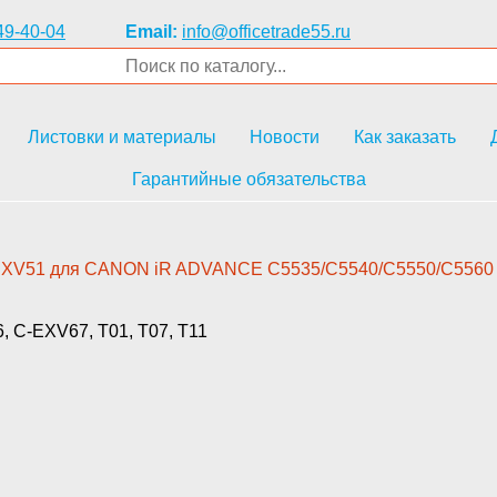
49-40-04
Email:
info@officetrade55.ru
Листовки и материалы
Новости
Как заказать
Гарантийные обязательства
-EXV51 для CANON iR ADVAN­CE C5535/C5540/C5550/C5560 (
 C-EXV67, T01, T07, T11