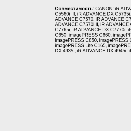
Совместимость:
CANON: iR ADVAN
C5560i III, iR ADVANCE DX C5735
ADVANCE C7570, iR ADVANCE C758
ADVANCE C7570i II, iR ADVANCE C7
C7765i, iR ADVANCE DX C7770i,
C650, imagePRESS C660, imageP
imagePRESS C850, imagePRESS C
imagePRESS Lite C165, imagePRE
DX 4935i, iR ADVANCE DX 4945i, iR 