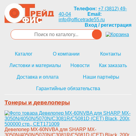
Телефон:
+7 (3812) 49-
40-04
Email:
info@officetrade55.ru
Вход / регистрация
Каталог
О компании
Контакты
Листовки и материалы
Новости
Как заказать
Доставка и оплата
Наши партнёры
Гарантийные обязательства
Тонеры и девелоперы
Девелопер MX-60N­VBA для SHARP MX-
3050N/4050N/5­070N/C3081R/C5081D (CET) Black­, 200г,