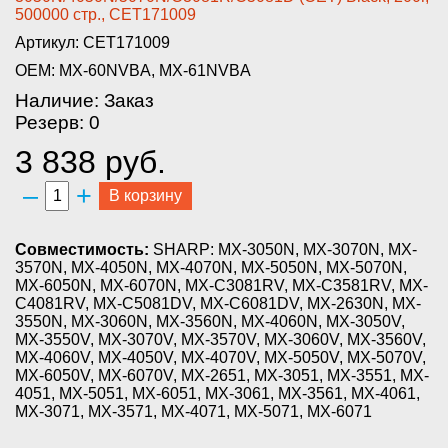
500000 стр., CET171009­
Артикул: CET171009
OEM: MX-60NVBA, MX-61NVBA
Наличие: Заказ
Резерв: 0
3 838 руб.
–
+
В корзину
Совместимость:
SHARP: MX-3050N, MX-3070N, MX-
3570N, MX-4050N, MX-4070N, MX-5050N, MX-5070N,
MX-6050N, MX-6070N, MX-C3081RV, MX-C3581RV, MX-
C4081RV, MX-C5081DV, MX-C6081DV, MX-2630N, MX-
3550N, MX-3060N, MX-3560N, MX-4060N, MX-3050V,
MX-3550V, MX-3070V, MX-3570V, MX-3060V, MX-3560V,
MX-4060V, MX-4050V, MX-4070V, MX-5050V, MX-5070V,
MX-6050V, MX-6070V, MX-2651, MX-3051, MX-3551, MX-
4051, MX-5051, MX-6051, MX-3061, MX-3561, MX-4061,
MX-3071, MX-3571, MX-4071, MX-5071, MX-6071