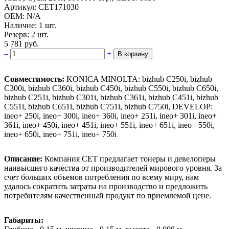
Артикул: CET171030
OEM: N/A
Наличие: 1 шт.
Резерв: 2 шт.
5 781 руб.
–
+
В корзину
Совместимость:
KONICA MINOLTA: bizhub C250i, bizhub
C300i, bizhub C360i, bizhub C450i, bizhub C550i, bizhub C650i,
bizhub C251i, bizhub C301i, bizhub C361i, bizhub C451i, bizhub
C551i, bizhub C651i, bizhub C751i, bizhub C750i, DEVELOP:
ineo+ 250i, ineo+ 300i, ineo+ 360i, ineo+ 251i, ineo+ 301i, ineo+
361i, ineo+ 450i, ineo+ 451i, ineo+ 551i, ineo+ 651i, ineo+ 550i,
ineo+ 650i, ineo+ 751i, ineo+ 750i
Описание:
Компания CET предлагает тонеры и девелоперы
наивысшего качества от производителей мирового уровня. За
счет больших объемов потребления по всему миру, нам
удалось сократить затраты на производство и предложить
потребителям качественный продукт по приемлемой цене.
Габариты: