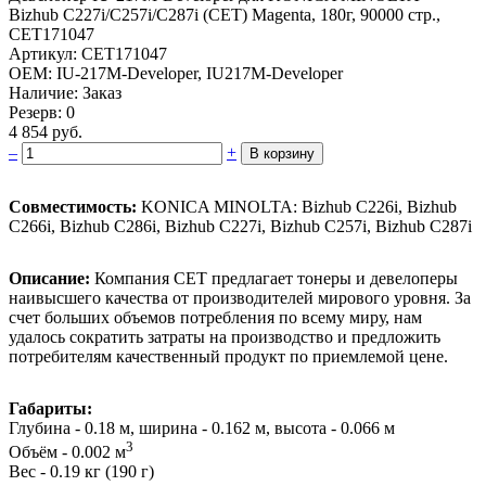
Bizhub ­C227i/C257i/C287i (CET) Magent­a, 180г, 90000 стр.,
CET171047­
Артикул: CET171047
OEM: IU-217M-Developer, IU217M-Developer
Наличие: Заказ
Резерв: 0
4 854 руб.
–
+
В корзину
Совместимость:
KONICA MINOLTA: Bizhub C226i, Bizhub
C266i, Bizhub C286i, Bizhub C227i, Bizhub C257i, Bizhub C287i
Описание:
Компания CET предлагает тонеры и девелоперы
наивысшего качества от производителей мирового уровня. За
счет больших объемов потребления по всему миру, нам
удалось сократить затраты на производство и предложить
потребителям качественный продукт по приемлемой цене.
Габариты:
Глубина - 0.18 м, ширина - 0.162 м, высота - 0.066 м
3
Объём - 0.002 м
Вес - 0.19 кг (190 г)