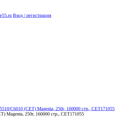
e55.ru
Вход / регистрация
 Magenta­, 250г, 160000 стр., CET171055­