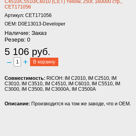
C4510/C5510/C6010 (CET) Yellow­, 250г, 160000 стр.,
CET171056­
Артикул: CET171056
OEM: D0E13013-Developer
Наличие: Заказ
Резерв: 0
5 106 руб.
–
+
В корзину
Совместимость:
RICOH: IM C2010, IM C2510, IM
C3010, IM C3510, IM C4510, IM C6010, IM C5510, IM
C3000, IM C3500, IM C3000A, IM C3500A
Описание:
Производится на том же заводе, что и OEM.