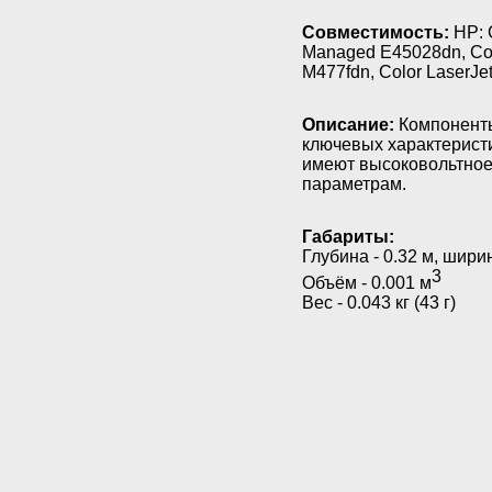
Совместимость:
HP: C
Managed E45028dn, Col
M477fdn, Color LaserJe
Описание:
Компоненты
ключевых характерист
имеют высоковольтное
параметрам.
Габариты:
Глубина - 0.32 м, ширин
3
Объём - 0.001 м
Вес - 0.043 кг (43 г)