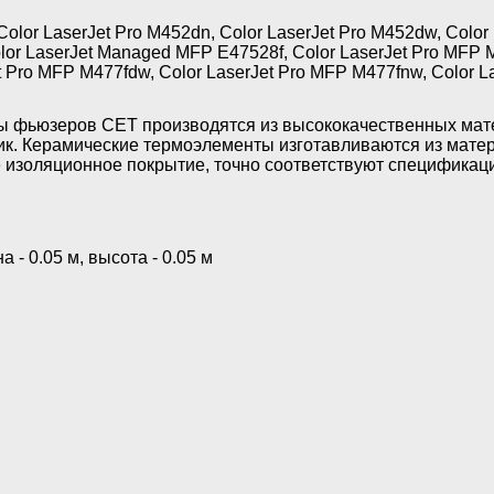
olor LaserJet Pro M452dn, Color LaserJet Pro M452dw, Color 
or LaserJet Managed MFP E47528f, Color LaserJet Pro MFP 
t Pro MFP M477fdw, Color LaserJet Pro MFP M477fnw, Color 
 фьюзеров CET производятся из высококачественных мате
ик. Керамические термоэлементы изготавливаются из мате
 изоляционное покрытие, точно соответствуют спецификац
а - 0.05 м, высота - 0.05 м