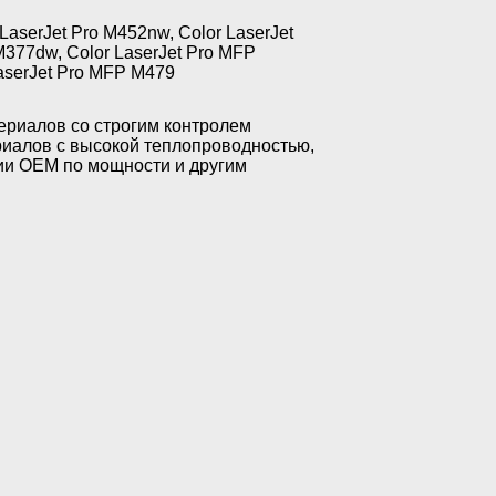
LaserJet Pro M452nw, Color LaserJet
M377dw, Color LaserJet Pro MFP
LaserJet Pro MFP M479
риалов со строгим контролем
риалов с высокой теплопроводностью,
ии OEM по мощности и другим