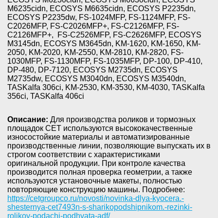
M6235cidn, ECOSYS M6635cidn, ECOSYS P2235dn,
ECOSYS P2235dw, FS-1024MFP, FS-1124MFP, FS-
C2026MFP, FS-C2026MFP+, FS-C2126MFP, FS-
C2126MFP+, FS-C2526MFP, FS-C2626MFP, ECOSYS
M3145dn, ECOSYS M3645dn, KM-1620, KM-1650, KM-
2050, KM-2020, KM-2550, KM-2810, KM-2820, FS-
1030MFP, FS-1130MFP, FS-1035MFP, DP-100, DP-410,
DP-480, DP-7120, ECOSYS M2735dn, ECOSYS
M2735dw, ECOSYS M3040dn, ECOSYS M3540dn,
TASKalfa 306ci, KM-2530, KM-3530, KM-4030, TASKalfa
356ci, TASKalfa 406ci
Описание:
Для производства роликов и тормозных
площадок CET используются высококачественные
износостойкие материалы и автоматизированные
производственные линии, позволяющие выпускать их в
строгом соответствии с характеристиками
оригинальной продукции. При контроле качества
производится полная проверка геометрии, а также
используются установочные макеты, полностью
повторяющие конструкцию машины. Подробнее:
https://cetgroupco.ru/novosti/novinka-dlya-kyocera.-
shesternya-cet7493n-s-sharikopodshipnikom.-rezinki-
rolikov-podachi-podhvata-adf/