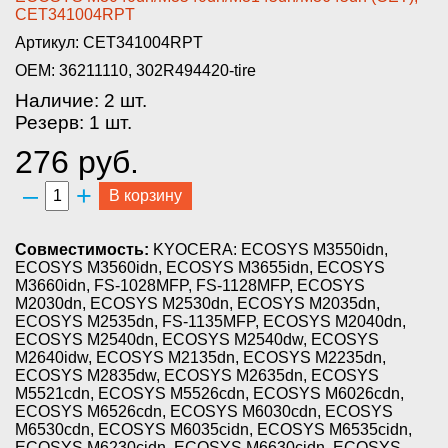
CET341004RPT­
Артикул: CET341004RPT
OEM: 36211110, 302R494420-tire
Наличие: 2 шт.
Резерв: 1 шт.
276 руб.
–
+
В корзину
Совместимость:
KYOCERA: ECOSYS M3550idn,
ECOSYS M3560idn, ECOSYS M3655idn, ECOSYS
M3660idn, FS-1028MFP, FS-1128MFP, ECOSYS
M2030dn, ECOSYS M2530dn, ECOSYS M2035dn,
ECOSYS M2535dn, FS-1135MFP, ECOSYS M2040dn,
ECOSYS M2540dn, ECOSYS M2540dw, ECOSYS
M2640idw, ECOSYS M2135dn, ECOSYS M2235dn,
ECOSYS M2835dw, ECOSYS M2635dn, ECOSYS
M5521cdn, ECOSYS M5526cdn, ECOSYS M6026cdn,
ECOSYS M6526cdn, ECOSYS M6030cdn, ECOSYS
M6530cdn, ECOSYS M6035cidn, ECOSYS M6535cidn,
ECOSYS M6230cidn, ECOSYS M6630cidn, ECOSYS