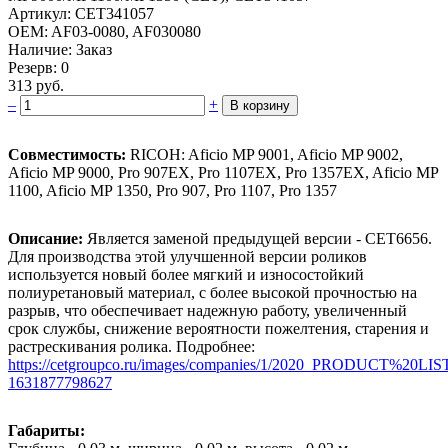
Артикул: CET341057
OEM: AF03-0080, AF030080
Наличие: Заказ
Резерв: 0
313 руб.
–
+
В корзину
Совместимость:
RICOH: Aficio MP 9001, Aficio MP 9002,
Aficio MP 9000, Pro 907EX, Pro 1107EX, Pro 1357EX, Aficio MP
1100, Aficio MP 1350, Pro 907, Pro 1107, Pro 1357
Описание:
Является заменой предыдущей версии - CET6656.
Для производства этой улучшенной версии роликов
используется новый более мягкий и износостойкий
полиуретановый материал, с более высокой прочностью на
разрыв, что обеспечивает надежную работу, увеличенный
срок службы, снижение вероятности пожелтения, старения и
растрескивания ролика. Подробнее:
https://cetgroupco.ru/images/companies/1/2020_PRODUCT%20LI
1631877798627
Габариты: