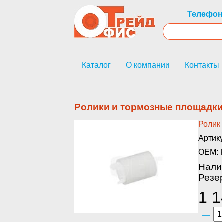
Телефон
Каталог
О компании
Контакты
Ролики и тормозные площадк
Роли­к
Артик
OEM: 
Нали
Резер
1 1
–