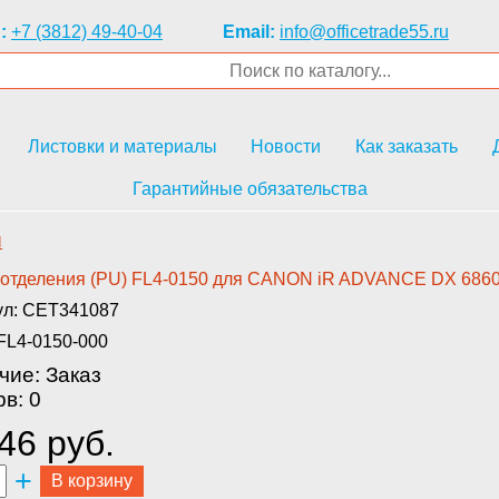
:
+7 (3812) 49-40-04
Email:
info@officetrade55.ru
Листовки и материалы
Новости
Как заказать
Гарантийные обязательства
и
 отделения (PU) FL4-0150 для ­CANON iR ADVANCE DX 6860/C
ул: CET341087
FL4-0150-000
чие: Заказ
в: 0
46 руб.
+
В корзину