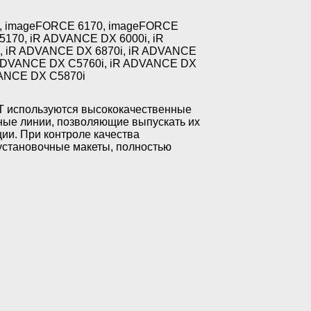
, imageFORCE 6170, imageFORCE
170, iR ADVANCE DX 6000i, iR
, iR ADVANCE DX 6870i, iR ADVANCE
 ADVANCE DX C5760i, iR ADVANCE DX
VANCE DX C5870i
T используются высококачественные
ные линии, позволяющие выпускать их
ции. При контроле качества
 установочные макеты, полностью