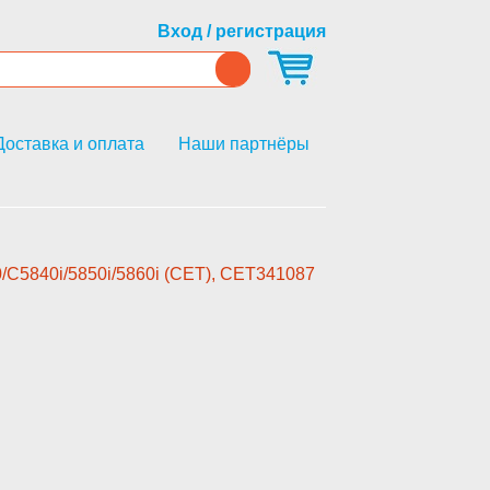
Вход / регистрация
Доставка и оплата
Наши партнёры
5840­i/5850i/5860i (CET), CET341087­