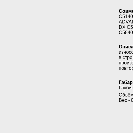
Совме
C5140
ADVAN
DX C5
C5840
Описа
износ
в стр
произ
повто
Габар
Глубин
Объём 
Вес - 0