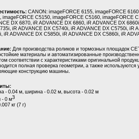
стимость:
CANON: imageFORCE 6155, imageFORCE 6160
, imageFORCE C5150, imageFORCE C5160, imageFORCE C5
CE DX 6870, iR ADVANCE DX 6860, iR ADVANCE DX 6860i
735i, iR ADVANCE DX C5740i, iR ADVANCE DX C5750i, iR
i, iR ADVANCE DX C5850i, iR ADVANCE DX C5860i, iR AD
ние:
Для производства роликов и тормозных площадок CE
остойкие материалы и автоматизированные производствен
огом соответствии с характеристиками оригинальной продук
водится полная проверка геометрии, а также используются
ряющие конструкцию машины.
иты:
а - 0.04 м, ширина - 0.02 м, высота - 0.02 м
3
- 0 м
.007 кг (7 г)