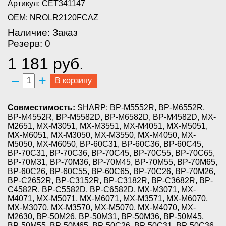
Артикул: CET341147
OEM: NROLR2120FCAZ
Наличие: Заказ
Резерв: 0
1 181 руб.
–
+
В корзину
Совместимость:
SHARP: BP-M5552R, BP-M6552R,
BP-M4552R, BP-M5582D, BP-M6582D, BP-M4582D, MX-
M2651, MX-M3051, MX-M3551, MX-M4051, MX-M5051,
MX-M6051, MX-M3050, MX-M3550, MX-M4050, MX-
M5050, MX-M6050, BP-60C31, BP-60C36, BP-60C45,
BP-70C31, BP-70C36, BP-70C45, BP-70C55, BP-70C65,
BP-70M31, BP-70M36, BP-70M45, BP-70M55, BP-70M65,
BP-60C26, BP-60C55, BP-60C65, BP-70C26, BP-70M26,
BP-C2652R, BP-C3152R, BP-C3182R, BP-C3682R, BP-
C4582R, BP-C5582D, BP-C6582D, MX-M3071, MX-
M4071, MX-M5071, MX-M6071, MX-M3571, MX-M6070,
MX-M3070, MX-M3570, MX-M5070, MX-M4070, MX-
M2630, BP-50M26, BP-50M31, BP-50M36, BP-50M45,
BP-50M55, BP-50M65, BP-50C26, BP-50C31, BP-50C36,