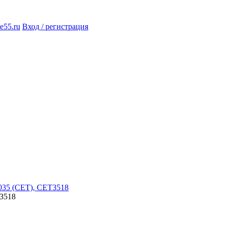
e55.ru
Вход / регистрация
3518­