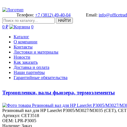
Телефон:
+7 (3812) 49-40-04
Email:
info@officetrad
НАЙТИ
0 ₽
0
Каталог
О компании
Контакты
Листовки и материалы
Новости
Как заказать
Доставка и оплата
Наши партнёры
Гарантийные обязательства
Термопленки, валы фьюзера, термоэлементы
Ре­зиновый вал для HP LaserJet P3­005/M3027/M3035 (CET), CET
Артикул: CET3518
OEM: LPR-P3005
Наличие: Заказ