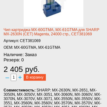
­Чип картриджа MX-60GTMA, MX-61­GTMA для SHARP
MX-2630N (CET) ­Magenta, 24000 стр., CET381069­
Артикул: CET381069
OEM: MX-60GTMA, MX-61GTMA
Наличие: Заказ
Резерв: 0
2 405 руб.
–
+
В корзину
Совместимость:
SHARP: MX-2630N, MX-2651, MX-
3050N, MX-3050V, MX-3051, MX-3060N, MX-3060V, MX-
3070N, MX-3070V, MX-3071, MX-3550N, MX-3550V, MX-
3551, MX-3560N, MX-3560V, MX-3570N, MX-3570V, MX-