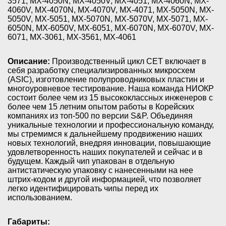
3571, MX-4050N, MX-4050V, MX-4051, MX-4060N, MX-
4060V, MX-4070N, MX-4070V, MX-4071, MX-5050N, MX-
5050V, MX-5051, MX-5070N, MX-5070V, MX-5071, MX-
6050N, MX-6050V, MX-6051, MX-6070N, MX-6070V, MX-
6071, MX-3061, MX-3561, MX-4061
Описание:
Производственный цикл CET включает в
себя разработку специализированных микросхем
(ASIC), изготовление полупроводниковых пластин и
многоуровневое тестирование. Наша команда НИОКР
состоит более чем из 15 высококлассных инженеров с
более чем 15 летним опытом работы в Корейских
компаниях из топ-500 по версии S&P. Объединяя
уникальные технологии и профессиональную команду,
мы стремимся к дальнейшему продвижению наших
новых технологий, внедряя инновации, повышающие
удовлетворенность наших покупателей и сейчас и в
будущем. Каждый чип упакован в отдельную
антистатическую упаковку с нанесенными на нее
штрих-кодом и другой информацией, что позволяет
легко идентифицировать чипы перед их
использованием.
Габариты: