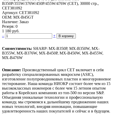
B350P/355W/376W/450P/455W/476­W (CET), 30000 стр.,
CET381092­
Артикул: CET381092
OEM: MX-B45GT
Наличие: Заказ
Резерв: 0
1 180 руб.
–
+
В корзину
Совместимость:
SHARP: MX-B350P, MX-B350W, MX-
B355W, MX-B376W, MX-B450P, MX-B450W, MX-B455W,
MX-B476W
Описание:
Производственный цикл CET включает в себя
разработку специализированных микросхем (ASIC),
изготовление полупроводниковых пластин и многоуровневое
тестирование. Наша команда НИОКР состоит более чем из 15
высококлассных инженеров с более чем 15 летним опытом
работы в Корейских компаниях из топ-500 по версии S&P.
Объединяя уникальные технологии и профессиональную
команду, мы стремимся к дальнейшему продвижению наших
новых технологий, внедряя инновации, повышающие
удовлетворенность наших покупателей и сейчас и в будущем.