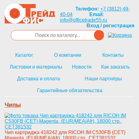
Телефон:
+7 (3812) 49-
40-04
Email:
info@officetrade55.ru
Вход / регистрация
Каталог
О компании
Контакты
Листовки и материалы
Новости
Как заказать
Доставка и оплата
Наши партнёры
Гарантийные обязательства
Чипы
Чи­п картриджа 418242 для RICOH I­M C530FB (CET)
Magenta, (EUR/M­EA/Afr), 18000 стр., CET381532­