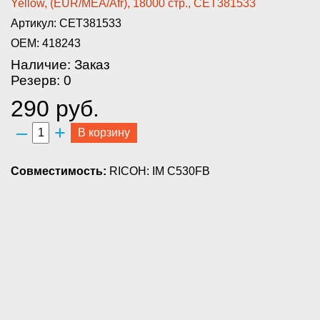
Yellow, (EUR/M­EA/Afr), 18000 стр., CET381533­
Артикул: CET381533
OEM: 418243
Наличие: Заказ
Резерв: 0
290 руб.
–
+
В корзину
Совместимость:
RICOH: IM C530FB