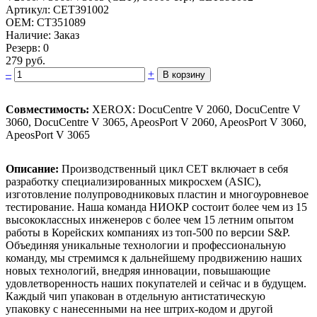
Артикул: CET391002
OEM: CT351089
Наличие: Заказ
Резерв: 0
279 руб.
–
+
В корзину
Совместимость:
XEROX: DocuCentre V 2060, DocuCentre V
3060, DocuCentre V 3065, ApeosPort V 2060, ApeosPort V 3060,
ApeosPort V 3065
Описание:
Производственный цикл CET включает в себя
разработку специализированных микросхем (ASIC),
изготовление полупроводниковых пластин и многоуровневое
тестирование. Наша команда НИОКР состоит более чем из 15
высококлассных инженеров с более чем 15 летним опытом
работы в Корейских компаниях из топ-500 по версии S&P.
Объединяя уникальные технологии и профессиональную
команду, мы стремимся к дальнейшему продвижению наших
новых технологий, внедряя инновации, повышающие
удовлетворенность наших покупателей и сейчас и в будущем.
Каждый чип упакован в отдельную антистатическую
упаковку с нанесенными на нее штрих-кодом и другой