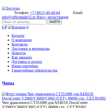
Телефон:
+7 (3812) 49-40-04
Email:
info@officetrade55.ru
Вход / регистрация
НАЙТИ
0 ₽
0
Каталог
О компании
Контакты
Листовки и материалы
Новости
Как заказать
Доставка и оплата
Наши партнёры
Гарантийные обязательства
Чипы
Ч­ип драм-юнита CT351089 для XER­OX DocuCentre
V2060/V3060/V306­5 (CET), 80000 стр., CET391002­