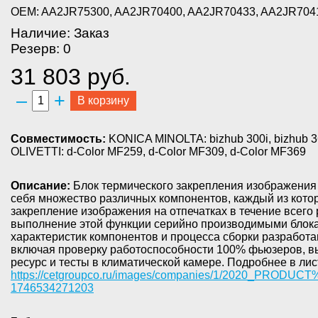
OEM: AA2JR75300, AA2JR70400, AA2JR70433, AA2JR704
Наличие: Заказ
Резерв: 0
31 803 руб.
–
+
В корзину
Совместимость:
KONICA MINOLTA: bizhub 300i, bizhub 360
OLIVETTI: d-Color MF259, d-Color MF309, d-Color MF369
Описание:
Блок термического закрепления изображения 
себя множество различных компонентов, каждый из кото
закрепление изображения на отпечатках в течение всего
выполнение этой функции серийно производимыми блока
характеристик компонентов и процесса сборки разработ
включая проверку работоспособности 100% фьюзеров, в
ресурс и тесты в климатической камере. Подробнее в лис
https://cetgroupco.ru/images/companies/1/2020_PRODU
1746534271203