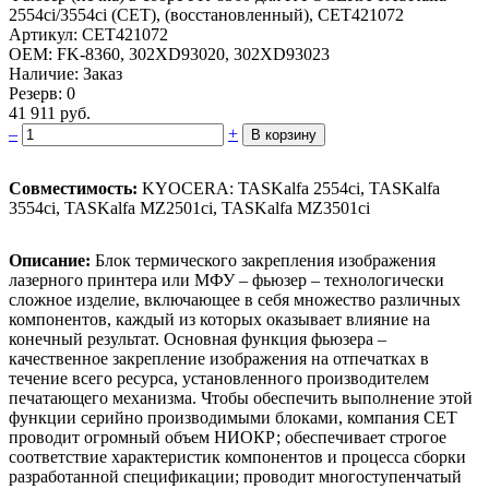
2554ci/3554ci (CET)­, (восстановленный), CET421072­
Артикул: CET421072
OEM: FK-8360, 302XD93020, 302XD93023
Наличие: Заказ
Резерв: 0
41 911 руб.
–
+
В корзину
Совместимость:
KYOCERA: TASKalfa 2554ci, TASKalfa
3554ci, TASKalfa MZ2501ci, TASKalfa MZ3501ci
Описание:
Блок термического закрепления изображения
лазерного принтера или МФУ – фьюзер – технологически
сложное изделие, включающее в себя множество различных
компонентов, каждый из которых оказывает влияние на
конечный результат. Основная функция фьюзера –
качественное закрепление изображения на отпечатках в
течение всего ресурса, установленного производителем
печатающего механизма. Чтобы обеспечить выполнение этой
функции серийно производимыми блоками, компания CET
проводит огромный объем НИОКР; обеспечивает строгое
соответствие характеристик компонентов и процесса сборки
разработанной спецификации; проводит многоступенчатый