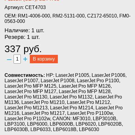
Артикул: CET4703
OEM: RM1-4006-000, RM2-5131-000, CZ172-65010, FM0-
0563-000
Наличие: 1 шт.
Резерв: 1 шт.
337 руб.
–
+
В корзину
Совместимость:
HP: LaserJet P1005, LaserJet P1006,
LaserJet P1007, LaserJet P1008, LaserJet Pro P1100,
LaserJet Pro MFP M125, LaserJet Pro MFP M126,
LaserJet Pro MFP M127, LaserJet Pro MFP M128,
LaserJet Pro M1130, LaserJet Pro M1132, LaserJet Pro
M1136, LaserJet Pro M1210, LaserJet Pro M1212,
LaserJet Pro M1213, LaserJet Pro M1214, LaserJet Pro
M1216, LaserJet Pro M1217, LaserJet Pro P1100w,
LaserJet Pro P1102w, CANON: MF3010, LBP3010B,
LBP3100, LBP6000, LBP6000B, LBP6020, LBP6020B,
LBP6030B, LBP6033, LBP6018B, LBP6030