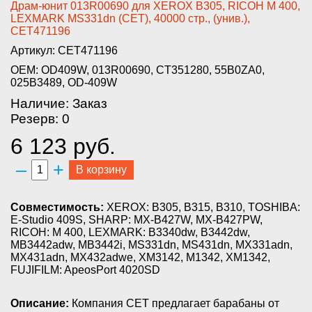
Драм-юнит 01­3R00690 для XEROX B305, RICOH ­M 400,
LEXMARK MS331dn (CET), ­40000 стр., (унив.),
CET471196­
Артикул: CET471196
OEM: OD409W, 013R00690, CT351280, 55B0ZA0,
025B3489, OD-409W
Наличие: Заказ
Резерв: 0
6 123 руб.
–
+
В корзину
Совместимость:
XEROX: B305, B315, B310, TOSHIBA:
E-Studio 409S, SHARP: MX-B427W, MX-B427PW,
RICOH: M 400, LEXMARK: B3340dw, B3442dw,
MB3442adw, MB3442i, MS331dn, MS431dn, MX331adn,
MX431adn, MX432adwe, XM3142, M1342, XM1342,
FUJIFILM: ApeosPort 4020SD
Описание:
Компания CET предлагает барабаны от