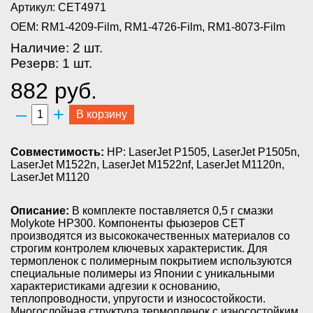
Артикул: CET4971
OEM: RM1-4209-Film, RM1-4726-Film, RM1-8073-Film
Наличие: 2 шт.
Резерв: 1 шт.
882 руб.
–
+
В корзину
Совместимость:
HP: LaserJet P1505, LaserJet P1505n,
LaserJet M1522n, LaserJet M1522nf, LaserJet M1120n,
LaserJet M1120
Описание:
В комплекте поставляется 0,5 г смазки
Molykote HP300. Компоненты фьюзеров CET
производятся из высококачественных материалов со
строгим контролем ключевых характеристик. Для
термопленок с полимерным покрытием используются
специальные полимеры из Японии с уникальными
характеристиками адгезии к основанию,
теплопроводности, упругости и износостойкости.
Многослойная структура термопленок с износостойким