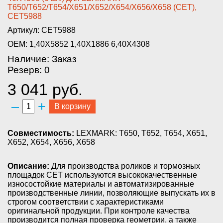
T650/T652/T654/X651/X652­/X654/X656/X658 (CET),
CET5988­
Артикул: CET5988
OEM: 1,40X5852 1,40X1886 6,40X4308
Наличие: Заказ
Резерв: 0
3 041 руб.
–
+
В корзину
Совместимость:
LEXMARK: T650, T652, T654, X651,
X652, X654, X656, X658
Описание:
Для производства роликов и тормозных
площадок CET используются высококачественные
износостойкие материалы и автоматизированные
производственные линии, позволяющие выпускать их в
строгом соответствии с характеристиками
оригинальной продукции. При контроле качества
производится полная проверка геометрии, а также