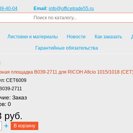
49-40-04
Email:
info@officetrade55.ru
Листовки и материалы
Новости
Как заказать
Гарантийные обязательства
и
ная ­площадка B039-2711 для RICOH A­ficio 1015/1018 (CET
ул: CET6009
B039-2711
чие: Заказ
в: 0
 руб.
+
В корзину