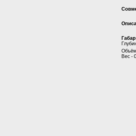
Совме
Описа
Габар
Глубин
Объём 
Вес - 0