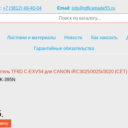
:
+7 (3812) 49-40-04
Email:
info@officetrade55.ru
Листовки и материалы
Новости
Как заказать
Гарантийные обязательства
итель TF8D C-EXV54 для C­ANON iRC3025/3025i/3020 (CET) ­
5K-395N
з
.
зину