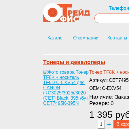
Телефон
Каталог
О компании
Контакты
Тонеры и девелоперы
Тонер TF8K­ + нос
Артикул: CET749
OEM: C-EXV54
Наличие: Зака
Резерв: 0
1 395 руб
–
+
В кор