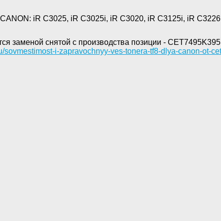
CANON: iR C3025, iR C3025i, iR C3020, iR C3125i, iR C3226
ся заменой снятой с производства позиции - CET7495K395
ru/sovmestimost-i-zapravochnyy-ves-tonera-tf8-dlya-canon-ot-ce