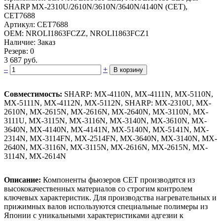
SHARP MX-2310U/2610N/36­10N/3640N/4140N (CET),
CET7688­
Артикул: CET7688
OEM: NROLI1863FCZZ, NROLI1863FCZ1
Наличие: Заказ
Резерв: 0
3 687 руб.
–
+
В корзину
Совместимость:
SHARP: MX-4110N, MX-4111N, MX-5110N,
MX-5111N, MX-4112N, MX-5112N, SHARP: MX-2310U, MX-
2610N, MX-2615N, MX-2616N, MX-2640N, MX-3110N, MX-
3111U, MX-3115N, MX-3116N, MX-3140N, MX-3610N, MX-
3640N, MX-4140N, MX-4141N, MX-5140N, MX-5141N, MX-
2314N, MX-3114FN, MX-2514FN, MX-3640N, MX-3140N, MX-
2640N, MX-3116N, MX-3115N, MX-2616N, MX-2615N, MX-
3114N, MX-2614N
Описание:
Компоненты фьюзеров CET производятся из
высококачественных материалов со строгим контролем
ключевых характеристик. Для производства нагревательных и
прижимных валов используются специальные полимеры из
Японии с уникальными характеристиками адгезии к