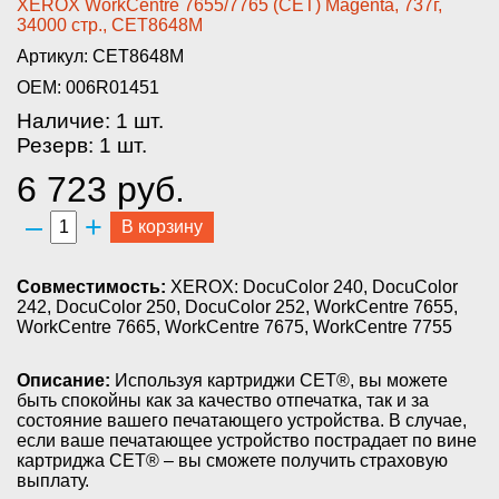
XEROX Wo­rkCentre 7655/7765 (CET) Magen­ta, 737г,
34000 стр., CET8648M­
Артикул: CET8648M
OEM: 006R01451
Наличие: 1 шт.
Резерв: 1 шт.
6 723 руб.
–
+
В корзину
Совместимость:
XEROX: DocuColor 240, DocuColor
242, DocuColor 250, DocuColor 252, WorkCentre 7655,
WorkCentre 7665, WorkCentre 7675, WorkCentre 7755
Описание:
Используя картриджи СЕТ®, вы можете
быть спокойны как за качество отпечатка, так и за
состояние вашего печатающего устройства. В случае,
если ваше печатающее устройство пострадает по вине
картриджа СЕТ® – вы сможете получить страховую
выплату.