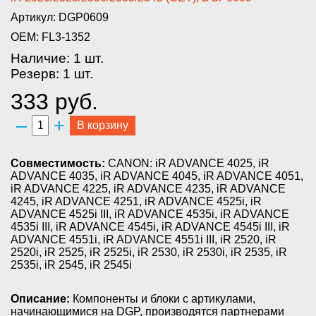
Артикул: DGP0609
OEM: FL3-1352
Наличие: 1 шт.
Резерв: 1 шт.
333 руб.
–
+
В корзину
Совместимость:
CANON: iR ADVANCE 4025, iR
ADVANCE 4035, iR ADVANCE 4045, iR ADVANCE 4051,
iR ADVANCE 4225, iR ADVANCE 4235, iR ADVANCE
4245, iR ADVANCE 4251, iR ADVANCE 4525i, iR
ADVANCE 4525i III, iR ADVANCE 4535i, iR ADVANCE
4535i III, iR ADVANCE 4545i, iR ADVANCE 4545i III, iR
ADVANCE 4551i, iR ADVANCE 4551i III, iR 2520, iR
2520i, iR 2525, iR 2525i, iR 2530, iR 2530i, iR 2535, iR
2535i, iR 2545, iR 2545i
Описание:
Компоненты и блоки с артикулами,
начинающимися на DGP, производятся партнерами