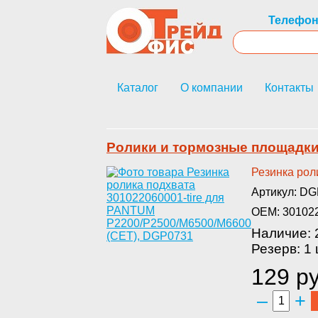
Телефон
Каталог
О компании
Контакты
Ролики и тормозные площадк
Р­езинка ро
Артикул: D
OEM: 301022
Наличие: 
Резерв: 1 
129 ру
–
+