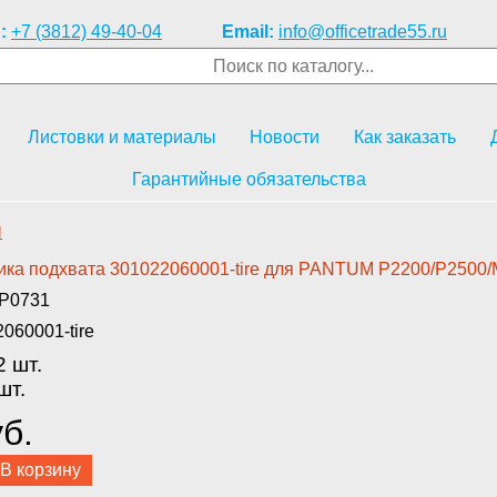
:
+7 (3812) 49-40-04
Email:
info@officetrade55.ru
Листовки и материалы
Новости
Как заказать
Гарантийные обязательства
и
лика подхвата 3010220­60001-tire для PANTUM P2200/P2­500
GP0731
060001-tire
2 шт.
шт.
б.
В корзину