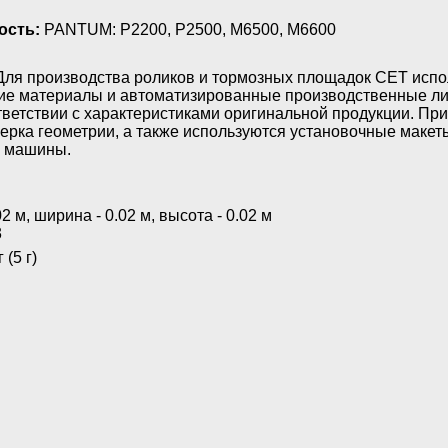
ость:
PANTUM: P2200, P2500, M6500, M6600
ля производства роликов и тормозных площадок CET исп
ие материалы и автоматизированные производственные ли
тветствии с характеристиками оригинальной продукции. При
ерка геометрии, а также используются установочные маке
ю машины.
02 м, ширина - 0.02 м, высота - 0.02 м
3
 (5 г)