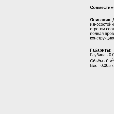
Совместим
Описание:
Д
износостойк
строгом соо
полная пров
конструкци
Габариты:
Глубина - 0.
Объём - 0 м
Вес - 0.005 кг