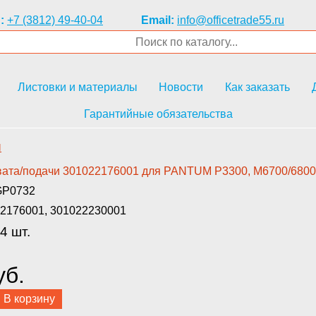
:
+7 (3812) 49-40-04
Email:
info@officetrade55.ru
Листовки и материалы
Новости
Как заказать
Гарантийные обязательства
и
вата/подачи 30102217600­1 для PANTUM P3300, M6700/6800­
GP0732
2176001, 301022230001
4 шт.
уб.
В корзину