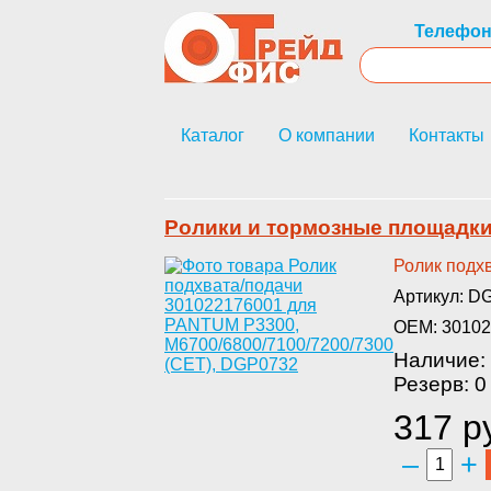
Телефон
Каталог
О компании
Контакты
Ролики и тормозные площадк
Рол­ик подх
Артикул: D
OEM: 30102
Наличие: 
Резерв: 0
317 р
–
+