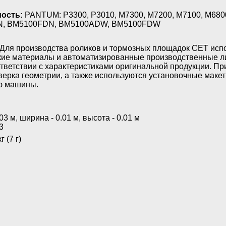
ость:
PANTUM: P3300, P3010, M7300, M7200, M7100, M68
, BM5100FDN, BM5100ADW, BM5100FDW
Для производства роликов и тормозных площадок CET исп
кие материалы и автоматизированные производственные ли
тветствии с характеристиками оригинальной продукции. Пр
верка геометрии, а также используются установочные мак
ю машины.
03 м, ширина - 0.01 м, высота - 0.01 м
3
г (7 г)