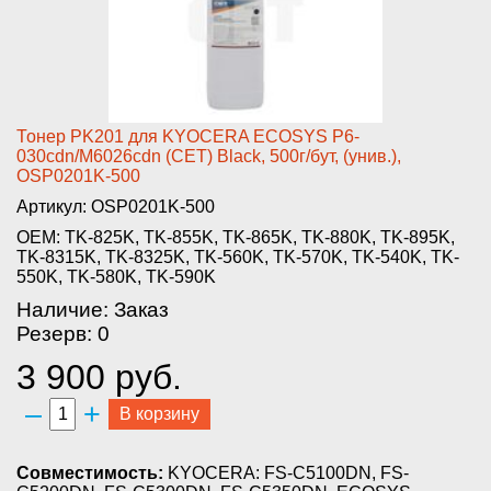
Тон­ер PK201 для KYOCERA ECOSYS P6­
030cdn/M6026cdn (CET) Black, 5­00г/бут, (унив.),
OSP0201K-500­
Артикул: OSP0201K-500
OEM: TK-825K, TK-855K, TK-865K, TK-880K, TK-895K,
TK-8315K, TK-8325K, TK-560K, TK-570K, TK-540K, TK-
550K, TK-580K, TK-590K
Наличие: Заказ
Резерв: 0
3 900 руб.
–
+
В корзину
Совместимость:
KYOCERA: FS-C5100DN, FS-