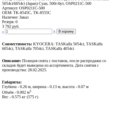
5054ci/6054ci (Japan­) Cyan, 500г/бут, OSP0211C-500­
Артикул: OSP0211C-500
OEM: TK-8545C, TK-8555C
Наличие: Заказ
Резерв: 0
3 792 руб.
–
+
В корзину
Совместимость:
KYOCERA: TASKalfa 5054ci, TASKalfa
6054ci, TASKalfa 7054ci, TASKalfa 4054ci
Описание:
Позиция снята с поставок, после распродажи со
складов будет выведена из ассортимента. Дата снятия с
производства: 28.02.2025.
Габариты:
Глубина - 0.26 м, ширина - 0.13 м, высота - 0.07 м
3
Объём - 0.002 м
Вес - 0.575 кг (575 г)