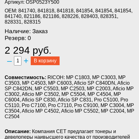
Артикул: OSP0523Y500
OEM: 841740, 841818, 841818, 841854, 841854, 841854,
841740, 821186, 821186, 828226, 828403, 828351,
828331, 828315
Наличие: Заказ
Резерв: 0
2 294 руб.
–
+
В корзину
Совместимость:
RICOH: MP C1803, MP C3003, MP
C3503, MP C4503, MP C6003, Aficio SP С840DN, Aficio
SP С842DN, MP C5503, MP C2503, MP C2003, Aficio MP
C3002, Aficio MP C3502, MP C5504, MP C4504, MP
C6004, Aficio SP C830, Aficio SP C831, Pro C5100, Pro
C5110, Pro C7100, Pro C7110, Pro C9100, MP C3004, MP
C3504, Aficio MP C4502, Aficio MP C5502, MP C2004, MP
C2504
Описание:
Компания CET предлагает тонеры и
девелоперы наивысшего качества от производителей